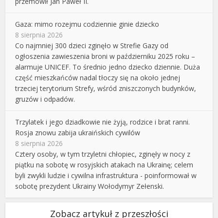
przemówił Jan Paweł II.
Gaza: mimo rozejmu codziennie ginie dziecko
8 sierpnia 2026
Co najmniej 300 dzieci zginęło w Strefie Gazy od
ogłoszenia zawieszenia broni w październiku 2025 roku –
alarmuje UNICEF. To średnio jedno dziecko dziennie. Duża
część mieszkańców nadal tłoczy się na około jednej
trzeciej terytorium Strefy, wśród zniszczonych budynków,
gruzów i odpadów.
Trzylatek i jego dziadkowie nie żyją, rodzice i brat ranni.
Rosja znowu zabija ukraińskich cywilów
8 sierpnia 2026
Cztery osoby, w tym trzyletni chłopiec, zginęły w nocy z
piątku na sobotę w rosyjskich atakach na Ukrainę; celem
byli zwykli ludzie i cywilna infrastruktura - poinformował w
sobotę prezydent Ukrainy Wołodymyr Zełenski.
Zobacz artykuł z przeszłości