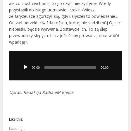
ale co z ust wychodzi, to go czyni nieczystym». Wtedy
przystąpili do Niego uczniowie i rzekli: «Wiesz,
że faryzeusze zgorszyli się, gdy usłyszeli to powiedzenie».
On zaś odrzekł: «Każda roślina, której nie sadził mój Ojciec
niebieski, będzie wyrwana. Zostawcie ich. To są ślepi
przewodnicy ślepych. Lecz jeśli ślepy prowadzi, obaj w dół
wpadają».
Odtwarzacz
plików
dźwiękowych
00:00
00:00
Oprac. Redakcja Radia eM Kielce
Like this:
Loading...