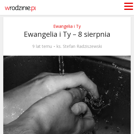
Ewangelia i Ty
Ewangelia i Ty – 8 sierpnia
9 lat temu
ks. Stefan Radziszewski