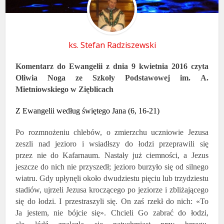
ks. Stefan Radziszewski
Komentarz do Ewangelii z dnia 9 kwietnia 2016 czyta
Oliwia Noga
ze Szkoły Podstawowej im. A.
Mietniowskiego w Zięblicach
Z Ewangelii według świętego Jana (6, 16-21)
Po rozmnożeniu chlebów, o zmierzchu uczniowie Jezusa
zeszli nad jezioro i wsiadłszy do łodzi przeprawili się
przez nie do Kafarnaum. Nastały już ciemności, a Jezus
jeszcze do nich nie przyszedł; jezioro burzyło się od silnego
wiatru. Gdy upłynęli około dwudziestu pięciu lub trzydziestu
stadiów, ujrzeli Jezusa kroczącego po jeziorze i zbliżającego
się do łodzi. I przestraszyli się. On zaś rzekł do nich: «To
Ja jestem, nie bójcie się». Chcieli Go zabrać do łodzi,