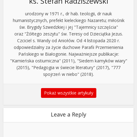
ks. Stefan Radziszewski
urodzony w 1971 r., dr hab. teologii, dr nauk
humanistycznych, prefekt kieleckiego Nazaretu; miłośnik
św. Brygidy Szwedzkiej i jej "Tajemnicy szczęścia"
oraz "Żółtego zeszytu" św. Teresy od Dzieciątka Jezus.
Czciciel s. Wandy od Aniołów. Od 4 listopada 2020 r.
odpowiedzialny za życie duchowe Parafii Przemienienia
Pańskiego w Białogonie. Najważniejsze publikacje:
"Kamieńska ostiumiczna" (2011), "Siedem kamyków wiary"
(2015), "Pedagogia w świecie literatury" (2017), "777
spojrzeń w niebo" (2018).
Pokaż wszystkie artykuły
Leave a Reply