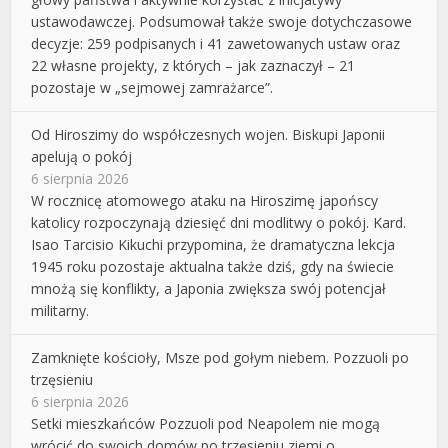
ustawodawczej. Podsumował także swoje dotychczasowe
decyzje: 259 podpisanych i 41 zawetowanych ustaw oraz
22 własne projekty, z których – jak zaznaczył – 21
pozostaje w „sejmowej zamrażarce”.
Od Hiroszimy do współczesnych wojen. Biskupi Japonii
apelują o pokój
6 sierpnia 2026
W rocznicę atomowego ataku na Hiroszimę japońscy
katolicy rozpoczynają dziesięć dni modlitwy o pokój. Kard.
Isao Tarcisio Kikuchi przypomina, że dramatyczna lekcja
1945 roku pozostaje aktualna także dziś, gdy na świecie
mnożą się konflikty, a Japonia zwiększa swój potencjał
militarny.
Zamknięte kościoły, Msze pod gołym niebem. Pozzuoli po
trzęsieniu
6 sierpnia 2026
Setki mieszkańców Pozzuoli pod Neapolem nie mogą
wrócić do swoich domów po trzęsieniu ziemi o