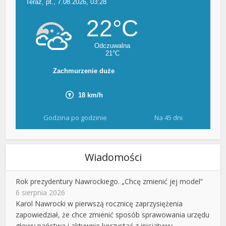
Godzina po godzinie
Na 45 dni
Wiadomości
Rok prezydentury Nawrockiego. „Chcę zmienić jej model”
6 sierpnia 2026
Karol Nawrocki w pierwszą rocznicę zaprzysiężenia
zapowiedział, że chce zmienić sposób sprawowania urzędu
głowy państwa i aktywnie korzystać z inicjatywy