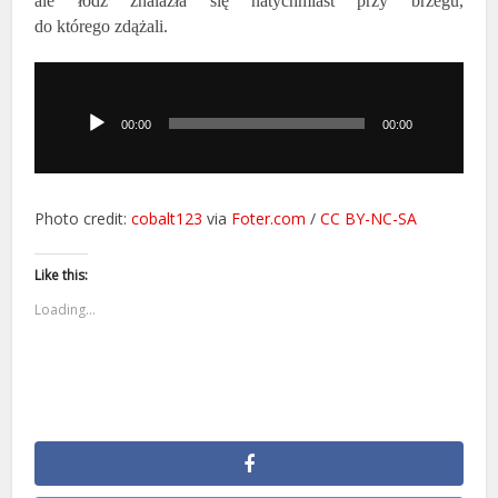
ale łódź znalazła się natychmiast przy brzegu,
do którego zdążali.
Odtwarzacz
plików
dźwiękowych
00:00
00:00
Photo credit:
cobalt123
via
Foter.com
/
CC BY-NC-SA
Like this:
Loading...