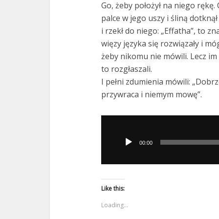
Go, żeby położył na niego rękę.
palce w jego uszy i śliną dotkną
i rzekł do niego: „Effatha”, to z
więzy języka się rozwiązały i mó
żeby nikomu nie mówili. Lecz im 
to rozgłaszali.
I pełni zdumienia mówili: „Dobr
przywraca i niemym mowę”.
Odtwarzacz
plików
00:00
dźwiękowych
Like this:
Loading...