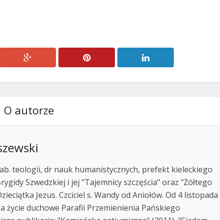
zmniejszyć
głośność.
O autorze
szewski
ab. teologii, dr nauk humanistycznych, prefekt kieleckiego
rygidy Szwedzkiej i jej "Tajemnicy szczęścia" oraz "Żółtego
zieciątka Jezus. Czciciel s. Wandy od Aniołów. Od 4 listopada
za życie duchowe Parafii Przemienienia Pańskiego