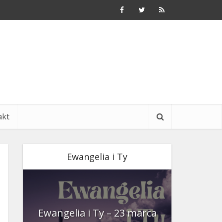
akt
Ewangelia i Ty
nia
Ewangelia i Ty – 23 marca
Ewangeli