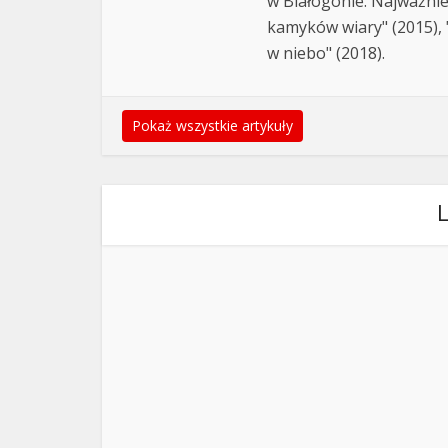
w Białogonie. Najważnie
kamyków wiary" (2015), "
w niebo" (2018).
Pokaż wszystkie artykuły
L