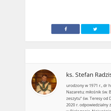
ks. Stefan Radzi
urodzony w 1971 r., dr h
Nazaretu; miłośnik św. B
zeszytu" św. Teresy od D
2020 r. odpowiedzialny 