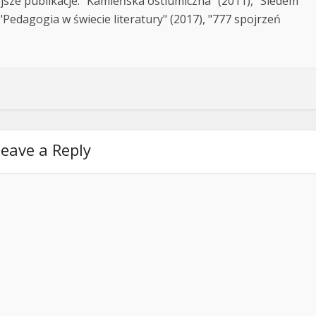
jsze publikacje: "Kamieńska ostiumiczna" (2011), "Siedem
Pedagogia w świecie literatury" (2017), "777 spojrzeń
eave a Reply