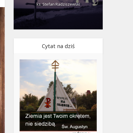
ks. Stefan Radziszewski
ks.
Cytat na dziś