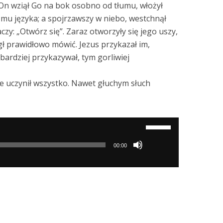
 On wziął Go na bok osobno od tłumu, włożył
ł mu języka; a spojrzawszy w niebo, westchnął
naczy: „Otwórz się”. Zaraz otworzyły się jego uszy,
gł prawidłowo mówić. Jezus przykazał im,
bardziej przykazywał, tym gorliwiej
ze uczynił wszystko. Nawet głuchym słuch
Używaj
strzałek
00:00
do
góry/do
dołu
aby
zwiększyć
lub