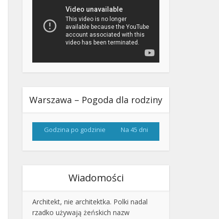
Warszawa – Pogoda dla rodziny
Godzina po godzinie
Na 45 dni
Wiadomości
Architekt, nie architektka. Polki nadal
rzadko używają żeńskich nazw