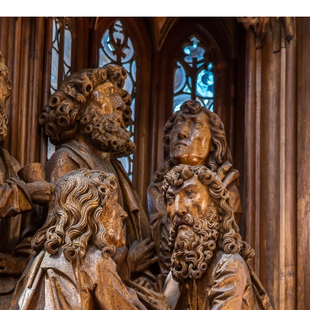
Stefan Radziszewski
ks. Stefan Radziszewski