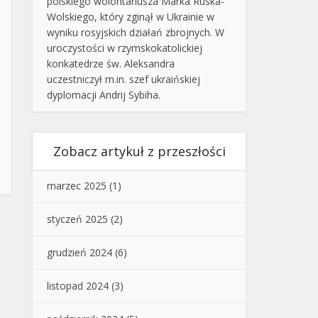
polskiego wolontariusza Marka Ruska-
Wolskiego, który zginął w Ukrainie w
wyniku rosyjskich działań zbrojnych. W
uroczystości w rzymskokatolickiej
konkatedrze św. Aleksandra
uczestniczył m.in. szef ukraińskiej
dyplomacji Andrij Sybiha.
Zobacz artykuł z przeszłości
marzec 2025
(1)
styczeń 2025
(2)
grudzień 2024
(6)
listopad 2024
(3)