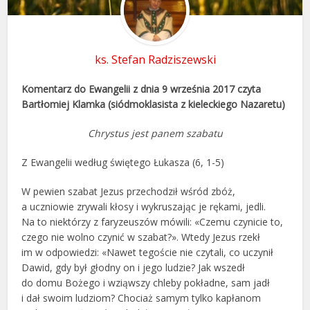
ks. Stefan Radziszewski
Komentarz do Ewangelii z dnia 9 września 2017 czyta
Bartłomiej Klamka (siódmoklasista z kieleckiego Nazaretu)
Chrystus jest panem szabatu
Z Ewangelii według świętego Łukasza (6, 1-5)
W pewien szabat Jezus przechodził wśród zbóż,
a uczniowie zrywali kłosy i wykruszając je rękami, jedli.
Na to niektórzy z faryzeuszów mówili: «Czemu czynicie to,
czego nie wolno czynić w szabat?». Wtedy Jezus rzekł
im w odpowiedzi: «Nawet tegoście nie czytali, co uczynił
Dawid, gdy był głodny on i jego ludzie? Jak wszedł
do domu Bożego i wziąwszy chleby pokładne, sam jadł
i dał swoim ludziom? Chociaż samym tylko kapłanom