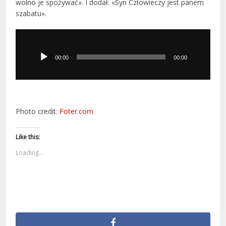
wolno je spożywać». I dodał: «Syn Człowieczy jest panem
szabatu».
Odtwarzacz
plików
dźwiękowych
00:00
00:00
Photo credit:
Foter.com
Like this:
Loading...