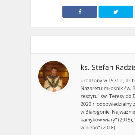
ks. Stefan Radzi
urodzony w 1971 r., dr h
Nazaretu; miłośnik św. B
zeszytu" św. Teresy od D
2020 r. odpowiedzialny 
w Białogonie. Najważnie
kamyków wiary" (2015), "
w niebo" (2018).