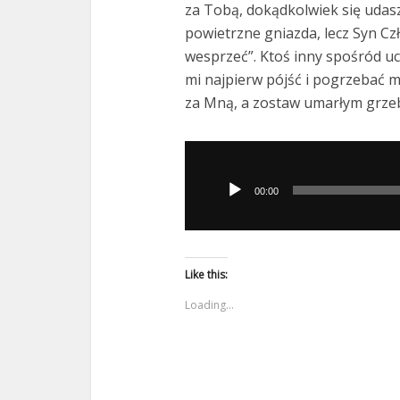
za Tobą, dokądkolwiek się udasz”
powietrzne gniazda, lecz Syn Cz
wesprzeć”. Ktoś inny spośród uc
mi najpierw pójść i pogrzebać m
za Mną, a zostaw umarłym grzeb
Odtwarzacz
plików
00:00
dźwiękowych
Like this:
Loading...