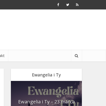
akt
Ewangelia i Ty
nia
Ewangelia i Ty – 23 marca
Ewangeli