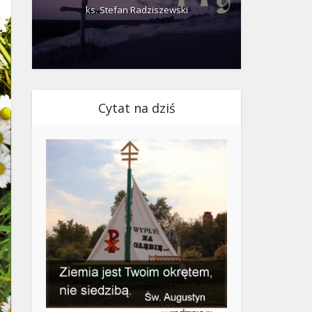
ks. Stefan Radziszewski
ks.
Cytat na dziś