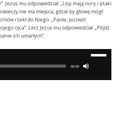
. Jezus mu odpowiedział: „Lisy mają nory i ptaki
łowieczy nie ma miejsca, gdzie by głowę mógł
zniów rzekł do Niego: „Panie, pozwól
ojego ojca”. Lecz Jezus mu odpowiedział: „Pójdź
anie ich umarłych”.
Używaj
strzałek
00:00
do
góry/do
dołu
aby
zwiększyć
lub
zmniejszyć
głośność.