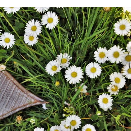
Stefan Radziszewski
ks. Stefan Radziszewski