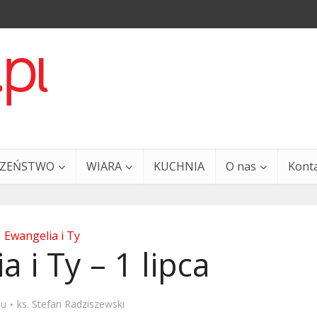
CZEŃSTWO
WIARA
KUCHNIA
O nas
Kont
Ewangelia i Ty
 i Ty – 1 lipca
a i Ty – 29 grudnia
Ewangelia i Ty – 27 grud
mu
ks. Stefan Radziszewski