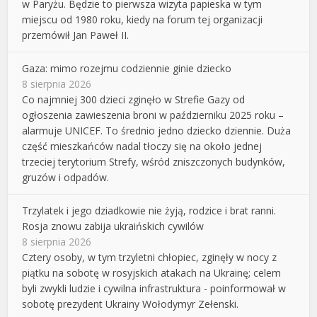
w Paryżu. Będzie to pierwsza wizyta papieska w tym
miejscu od 1980 roku, kiedy na forum tej organizacji
przemówił Jan Paweł II.
Gaza: mimo rozejmu codziennie ginie dziecko
8 sierpnia 2026
Co najmniej 300 dzieci zginęło w Strefie Gazy od
ogłoszenia zawieszenia broni w październiku 2025 roku –
alarmuje UNICEF. To średnio jedno dziecko dziennie. Duża
część mieszkańców nadal tłoczy się na około jednej
trzeciej terytorium Strefy, wśród zniszczonych budynków,
gruzów i odpadów.
Trzylatek i jego dziadkowie nie żyją, rodzice i brat ranni.
Rosja znowu zabija ukraińskich cywilów
8 sierpnia 2026
Cztery osoby, w tym trzyletni chłopiec, zginęły w nocy z
piątku na sobotę w rosyjskich atakach na Ukrainę; celem
byli zwykli ludzie i cywilna infrastruktura - poinformował w
sobotę prezydent Ukrainy Wołodymyr Zełenski.