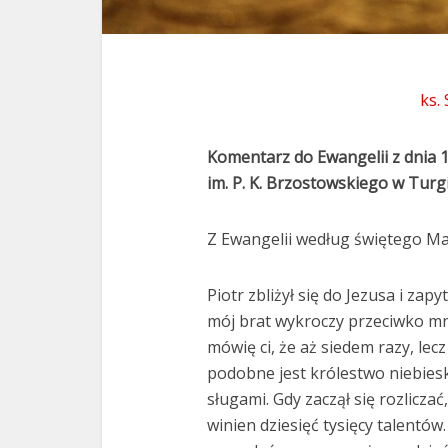
ks.
Komentarz do Ewangelii z dnia 
im. P. K. Brzostowskiego w Turgi
Z Ewangelii według świętego Ma
Piotr zbliżył się do Jezusa i zapy
mój brat wykroczy przeciwko mni
mówię ci, że aż siedem razy, lec
podobne jest królestwo niebieski
sługami. Gdy zaczął się rozlicz
winien dziesięć tysięcy talentów