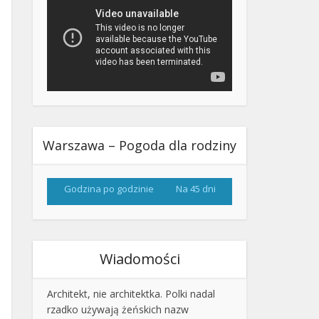
Warszawa – Pogoda dla rodziny
Godzina po godzinie
Na 45 dni
Wiadomości
Architekt, nie architektka. Polki nadal
rzadko używają żeńskich nazw