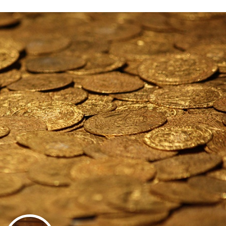
Stefan Radziszewski
ks. Stefan Radziszewski