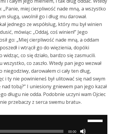
mi i całym jego mieniem, i tak dług oddać. Wtedy
o: „Panie, miej cierpliwość nade mną, a wszystko
tym sługą, uwolnił go i dług mu darował.
kał jednego ze współsług, który mu był winien
 dusić, mówiąc: „Oddaj, coś winien!” Jego
osił go: „Miej cierpliwość nade mną, a oddam
z poszedł i wtrącił go do więzienia, dopóki
widząc, co się działo, bardzo się zasmucili.
u wszystko, co zaszło. Wtedy pan jego wezwał
go niegodziwy, darowałem ci cały ten dług,
c i ty nie powinieneś był ulitować się nad swym
ię nad tobą?” I uniesiony gniewem pan jego kazał
go długu nie odda. Podobnie uczyni wam Ojciec
s nie przebaczy z serca swemu bratu».
Używaj
strzałek
00:00
do