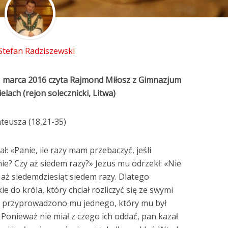
 Stefan Radziszewski
1 marca 2016 czyta
Rajmond Miłosz z Gimnazjum
elach (rejon solecznicki, Litwa)
teusza (18,21-35)
tał: «Panie, ile razy mam przebaczyć, jeśli
e? Czy aż siedem razy?» Jezus mu odrzekł: «Nie
z aż siedemdziesiąt siedem razy. Dlatego
e do króla, który chciał rozliczyć się ze swymi
ać, przyprowadzono mu jednego, który mu był
. Ponieważ nie miał z czego ich oddać, pan kazał