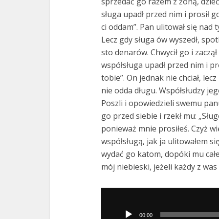
sprzedać go razem z żoną, dzieć
sługa upadł przed nim i prosił g
ci oddam”. Pan ulitował się nad 
Lecz gdy sługa ów wyszedł, spot
sto denarów. Chwycił go i zaczął
współsługa upadł przed nim i pr
tobie”. On jednak nie chciał, lec
nie odda długu. Współsłudzy jego 
Poszli i opowiedzieli swemu pan
go przed siebie i rzekł mu: „Słu
ponieważ mnie prosiłeś. Czyż wię
współsługą, jak ja ulitowałem s
wydać go katom, dopóki mu całe
mój niebieski, jeżeli każdy z wa
Odtwarzacz
plików
00:00