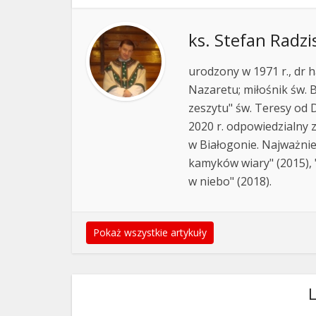
ks. Stefan Radzi
urodzony w 1971 r., dr h
Nazaretu; miłośnik św. B
zeszytu" św. Teresy od D
2020 r. odpowiedzialny 
w Białogonie. Najważnie
kamyków wiary" (2015), "
w niebo" (2018).
Pokaż wszystkie artykuły
L