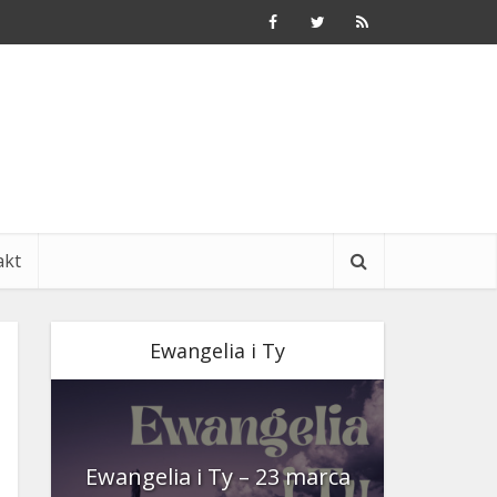
akt
Ewangelia i Ty
nia
Ewangelia i Ty – 23 marca
Ewangeli