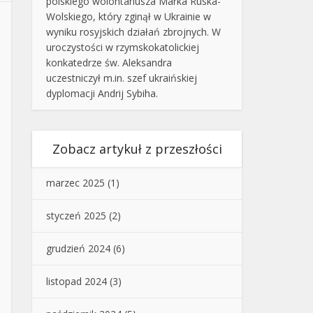
polskiego wolontariusza Marka Ruska-
Wolskiego, który zginął w Ukrainie w
wyniku rosyjskich działań zbrojnych. W
uroczystości w rzymskokatolickiej
konkatedrze św. Aleksandra
uczestniczył m.in. szef ukraińskiej
dyplomacji Andrij Sybiha.
Zobacz artykuł z przeszłości
marzec 2025
(1)
styczeń 2025
(2)
grudzień 2024
(6)
listopad 2024
(3)