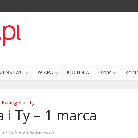
CZEŃSTWO
WIARA
KUCHNIA
O nas
Kont
Ewangelia i Ty
 i Ty – 1 marca
a i Ty – 29 grudnia
Ewangelia i Ty – 27 grud
mu
ks. Stefan Radziszewski