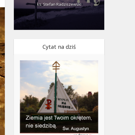
ks. Stefan Radziszewski
ks.
Cytat na dziś