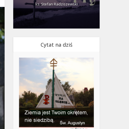
ks. Stefan Radziszewski
ks.
Cytat na dziś