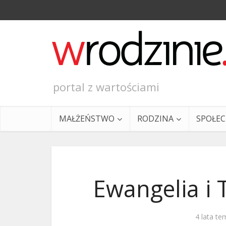
portal z wartościami
MAŁŻEŃSTWO
RODZINA
SPOŁE
Ewangelia i 
Ewangeli
4 lata te