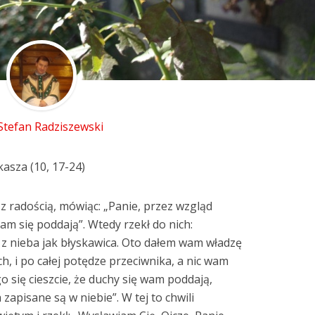
 Stefan Radziszewski
asza (10, 17-24)
z radością, mówiąc: „Panie, przez wzgląd
am się poddają”. Wtedy rzekł do nich:
 z nieba jak błyskawica. Oto dałem wam władzę
h, i po całej potędze przeciwnika, a nic wam
go się cieszcie, że duchy się wam poddają,
 zapisane są w niebie”. W tej to chwili