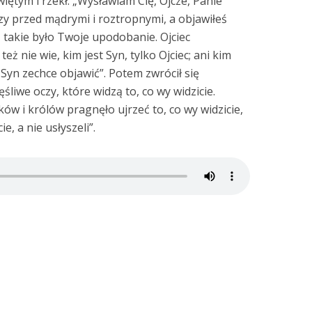
iętym i rzekł: „Wysławiam Cię, Ojcze, Panie
eczy przed mądrymi i roztropnymi, a objawiłeś
ż takie było Twoje upodobanie. Ojciec
eż nie wie, kim jest Syn, tylko Ojciec; ani kim
u Syn zechce objawić”. Potem zwrócił się
śliwe oczy, które widzą to, co wy widzicie.
 i królów pragnęło ujrzeć to, co wy widzicie,
cie, a nie usłyszeli”.