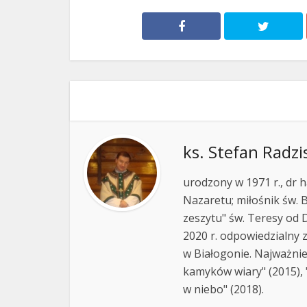
ks. Stefan Radzi
urodzony w 1971 r., dr h
Nazaretu; miłośnik św. B
zeszytu" św. Teresy od D
2020 r. odpowiedzialny 
w Białogonie. Najważnie
kamyków wiary" (2015), "
w niebo" (2018).