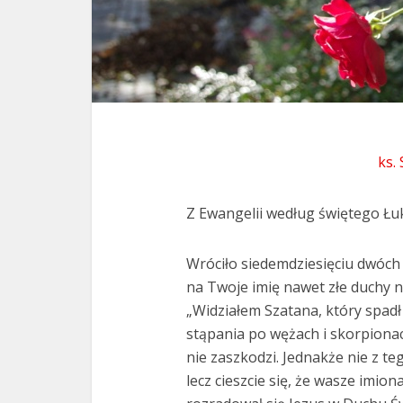
ks.
Z Ewangelii według świętego Łuk
Wróciło siedemdziesięciu dwóch 
na Twoje imię nawet złe duchy n
„Widziałem Szatana, który spadł
stąpania po wężach i skorpionac
nie zaszkodzi. Jednakże nie z te
lecz cieszcie się, że wasze imiona