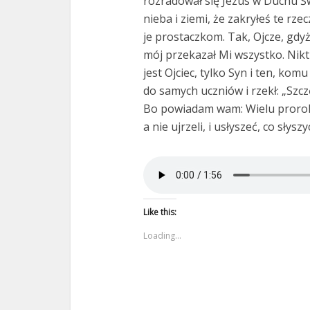
rozradował się Jezus w Duchu Św
nieba i ziemi, że zakryłeś te rz
je prostaczkom. Tak, Ojcze, gdy
mój przekazał Mi wszystko. Nikt t
jest Ojciec, tylko Syn i ten, kom
do samych uczniów i rzekł: „Szczę
Bo powiadam wam: Wielu proroków
a nie ujrzeli, i usłyszeć, co słyszy
Like this:
Loading...