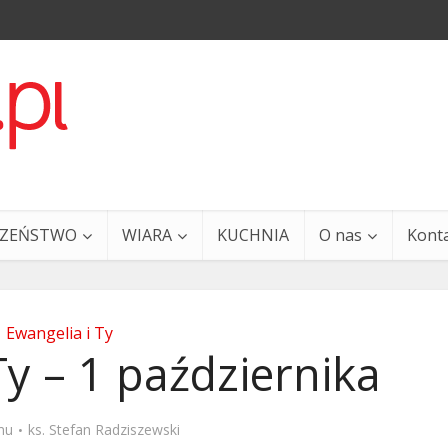
CZEŃSTWO
WIARA
KUCHNIA
O nas
Kont
Ewangelia i Ty
Ty – 1 października
a i Ty – 29 grudnia
Ewangelia i Ty – 27 grud
mu
ks. Stefan Radziszewski