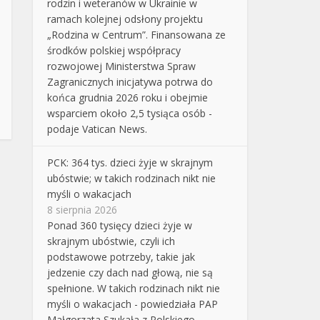
rodzin i weteranów w Ukrainie w
ramach kolejnej odsłony projektu
„Rodzina w Centrum”. Finansowana ze
środków polskiej współpracy
rozwojowej Ministerstwa Spraw
Zagranicznych inicjatywa potrwa do
końca grudnia 2026 roku i obejmie
wsparciem około 2,5 tysiąca osób -
podaje Vatican News.
PCK: 364 tys. dzieci żyje w skrajnym
ubóstwie; w takich rodzinach nikt nie
myśli o wakacjach
8 sierpnia 2026
Ponad 360 tysięcy dzieci żyje w
skrajnym ubóstwie, czyli ich
podstawowe potrzeby, takie jak
jedzenie czy dach nad głową, nie są
spełnione. W takich rodzinach nikt nie
myśli o wakacjach - powiedziała PAP
Małgorzata Szukała z Polskiego