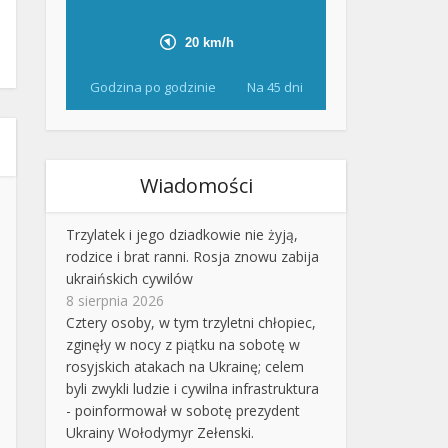
Godzina po godzinie
Na 45 dni
Wiadomości
Trzylatek i jego dziadkowie nie żyją,
rodzice i brat ranni. Rosja znowu zabija
ukraińskich cywilów
8 sierpnia 2026
Cztery osoby, w tym trzyletni chłopiec,
zginęły w nocy z piątku na sobotę w
rosyjskich atakach na Ukrainę; celem
byli zwykli ludzie i cywilna infrastruktura
- poinformował w sobotę prezydent
Ukrainy Wołodymyr Zełenski.