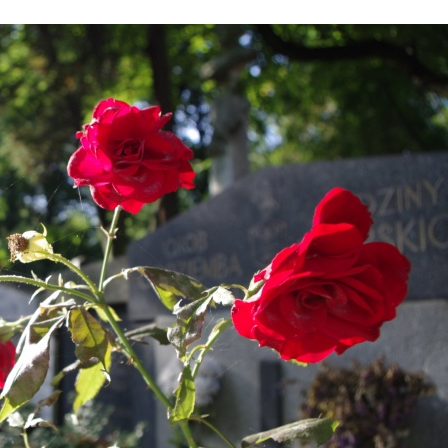
Stefan Radziszewski
ks. Stefan Radziszewski