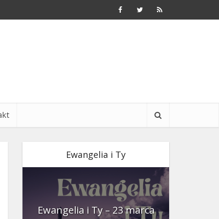
akt
Ewangelia i Ty
nia
Ewangelia i Ty – 23 marca
Ewangeli