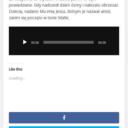
powiedziane. Gdy nadszedł dzień ósmy i należało obrzezać
Dziecię, nadano Mu imię Jezus, którym Je nazwał anioł,
zanim się poczęło w łonie Matki.
Odtwarzacz
plików
dźwiękowych
00:00
00:00
Like this:
Loading...