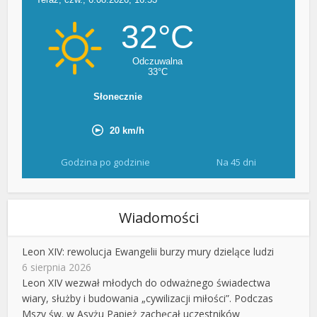
Godzina po godzinie
Na 45 dni
Wiadomości
Leon XIV: rewolucja Ewangelii burzy mury dzielące ludzi
6 sierpnia 2026
Leon XIV wezwał młodych do odważnego świadectwa
wiary, służby i budowania „cywilizacji miłości”. Podczas
Mszy św. w Asyżu Papież zachęcał uczestników