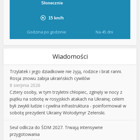
Godzina po godzinie
Na 45 dni
Wiadomości
Trzylatek i jego dziadkowie nie żyją, rodzice i brat ranni.
Rosja znowu zabija ukraińskich cywilów
8 sierpnia 2026
Cztery osoby, w tym trzyletni chłopiec, zginęły w nocy z
piątku na sobotę w rosyjskich atakach na Ukrainę; celem
byli zwykli ludzie i cywilna infrastruktura - poinformował w
sobotę prezydent Ukrainy Wołodymyr Zełenski.
Seul odlicza do ŚDM 2027. Trwają intensywne
przygotowania