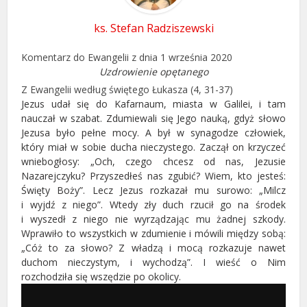
ks. Stefan Radziszewski
Komentarz do Ewangelii z dnia 1 września 2020
Uzdrowienie opętanego
Z Ewangelii według świętego Łukasza (4, 31-37)
Jezus udał się do Kafarnaum, miasta w Galilei, i tam
nauczał w szabat. Zdumiewali się Jego nauką, gdyż słowo
Jezusa było pełne mocy. A był w synagodze człowiek,
który miał w sobie ducha nieczystego. Zaczął on krzyczeć
wniebogłosy: „Och, czego chcesz od nas, Jezusie
Nazarejczyku? Przyszedłeś nas zgubić? Wiem, kto jesteś:
Święty Boży”. Lecz Jezus rozkazał mu surowo: „Milcz
i wyjdź z niego”. Wtedy zły duch rzucił go na środek
i wyszedł z niego nie wyrządzając mu żadnej szkody.
Wprawiło to wszystkich w zdumienie i mówili między sobą:
„Cóż to za słowo? Z władzą i mocą rozkazuje nawet
duchom nieczystym, i wychodzą”. I wieść o Nim
rozchodziła się wszędzie po okolicy.
Odtwarzacz
plików