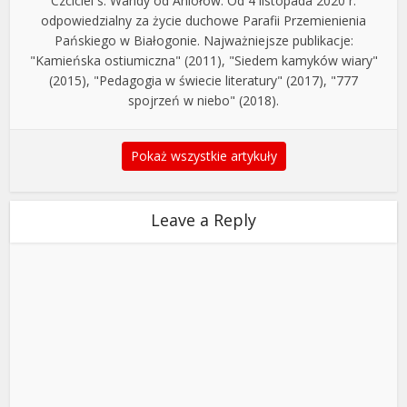
Czciciel s. Wandy od Aniołów. Od 4 listopada 2020 r.
odpowiedzialny za życie duchowe Parafii Przemienienia
Pańskiego w Białogonie. Najważniejsze publikacje:
"Kamieńska ostiumiczna" (2011), "Siedem kamyków wiary"
(2015), "Pedagogia w świecie literatury" (2017), "777
spojrzeń w niebo" (2018).
Pokaż wszystkie artykuły
Leave a Reply