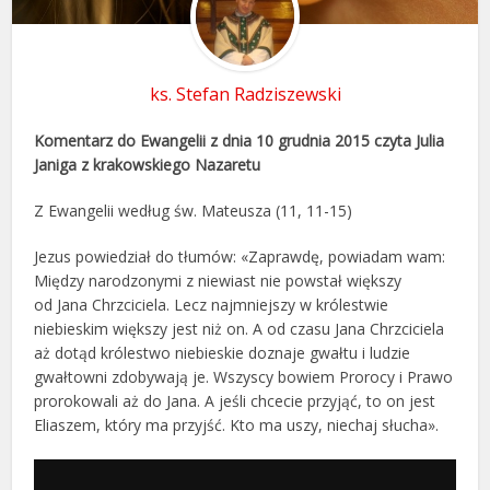
ks. Stefan Radziszewski
Komentarz do Ewangelii z dnia 10 grudnia 2015 czyta Julia
Janiga z krakowskiego Nazaretu
Z Ewangelii według św. Mateusza (11, 11-15)
Jezus powiedział do tłumów: «Zaprawdę, powiadam wam:
Między narodzonymi z niewiast nie powstał większy
od Jana Chrzciciela. Lecz najmniejszy w królestwie
niebieskim większy jest niż on. A od czasu Jana Chrzciciela
aż dotąd królestwo niebieskie doznaje gwałtu i ludzie
gwałtowni zdobywają je. Wszyscy bowiem Prorocy i Prawo
prorokowali aż do Jana. A jeśli chcecie przyjąć, to on jest
Eliaszem, który ma przyjść. Kto ma uszy, niechaj słucha».
Odtwarzacz