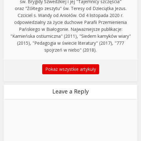
św. Brygidy Szwedzkiej i jej "Tajemnicy szczęścia"
oraz "Żółtego zeszytu" św. Teresy od Dzieciątka Jezus.
Czciciel s. Wandy od Aniołów. Od 4 listopada 2020 r.
odpowiedzialny za życie duchowe Parafii Przemienienia
Pańskiego w Białogonie. Najważniejsze publikacje:
"Kamieńska ostiumiczna" (2011), "Siedem kamyków wiary"
(2015), "Pedagogia w świecie literatury" (2017), "777
spojrzeń w niebo" (2018).
Pokaż wszystkie artykuły
Leave a Reply