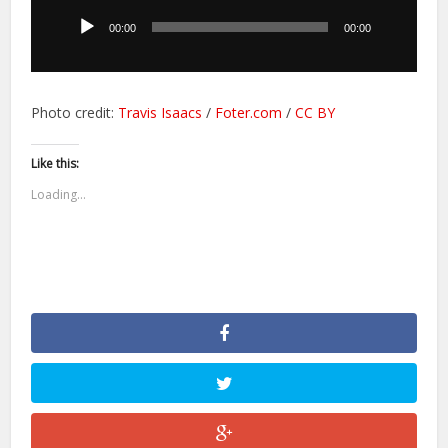
plików
dźwiękowych
00:00
00:00
Photo credit:
Travis Isaacs
/
Foter.com
/
CC BY
Like this:
Loading...