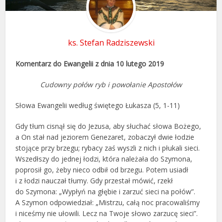
ks. Stefan Radziszewski
Komentarz do Ewangelii z dnia 10 lutego 2019
Cudowny połów ryb i powołanie Apostołów
Słowa Ewangelii według świętego Łukasza (5, 1-11)
Gdy tłum cisnął się do Jezusa, aby słuchać słowa Bożego,
a On stał nad jeziorem Genezaret, zobaczył dwie łodzie
stojące przy brzegu; rybacy zaś wyszli z nich i płukali sieci.
Wszedłszy do jednej łodzi, która należała do Szymona,
poprosił go, żeby nieco odbił od brzegu. Potem usiadł
i z łodzi nauczał tłumy. Gdy przestał mówić, rzekł
do Szymona: „Wypłyń na głębie i zarzuć sieci na połów”.
A Szymon odpowiedział: „Mistrzu, całą noc pracowaliśmy
i niceśmy nie ułowili. Lecz na Twoje słowo zarzucę sieci”.