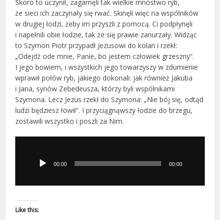
Skoro to uczynił, zagarnęli tak wielkie mnóstwo ryb,
że sieci ich zaczynały się rwać. Skinęli więc na wspólników
w drugiej łodzi, żeby im przyszli z pomocą. Ci podpłynęli
i napełnili obie łodzie, tak że się prawie zanurzały. Widząc
to Szymon Piotr przypadł Jezusowi do kolan i rzekł:
„Odejdź ode mnie, Panie, bo jestem człowiek grzeszny”.
I jego bowiem, i wszystkich jego towarzyszy w zdumienie
wprawił połów ryb, jakiego dokonali: jak również Jakuba
i Jana, synów Zebedeusza, którzy byli wspólnikami
Szymona. Lecz Jezus rzekł do Szymona: „Nie bój się, odtąd
ludzi będziesz łowił”. I przyciągnąwszy łodzie do brzegu,
zostawili wszystko i poszli za Nim.
Odtwarzacz
plików
dźwiękowych
00:00
00:00
Like this: