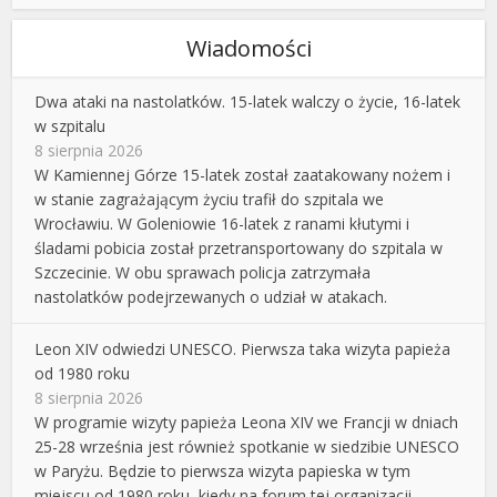
Wiadomości
Dwa ataki na nastolatków. 15-latek walczy o życie, 16-latek
w szpitalu
8 sierpnia 2026
W Kamiennej Górze 15-latek został zaatakowany nożem i
w stanie zagrażającym życiu trafił do szpitala we
Wrocławiu. W Goleniowie 16-latek z ranami kłutymi i
śladami pobicia został przetransportowany do szpitala w
Szczecinie. W obu sprawach policja zatrzymała
nastolatków podejrzewanych o udział w atakach.
Leon XIV odwiedzi UNESCO. Pierwsza taka wizyta papieża
od 1980 roku
8 sierpnia 2026
W programie wizyty papieża Leona XIV we Francji w dniach
25-28 września jest również spotkanie w siedzibie UNESCO
w Paryżu. Będzie to pierwsza wizyta papieska w tym
miejscu od 1980 roku, kiedy na forum tej organizacji