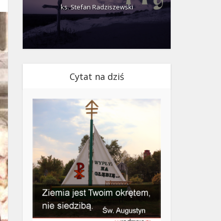
ks. Stefan Radziszewski
ks.
Cytat na dziś