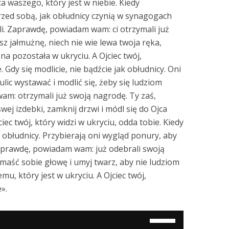
ca waszego, który jest w niebie. Kiedy
przed sobą, jak obłudnicy czynią w synagogach
lili. Zaprawdę, powiadam wam: ci otrzymali już
sz jałmużnę, niech nie wie lewa twoja ręka,
na pozostała w ukryciu. A Ojciec twój,
. Gdy się modlicie, nie bądźcie jak obłudnicy. Oni
lic wystawać i modlić się, żeby się ludziom
m: otrzymali już swoją nagrodę. Ty zaś,
wej izdebki, zamknij drzwi i módl się do Ojca
ciec twój, który widzi w ukryciu, odda tobie. Kiedy
k obłudnicy. Przybierają oni wygląd ponury, aby
aprawdę, powiadam wam: już odebrali swoją
amaść sobie głowę i umyj twarz, aby nie ludziom
mu, który jest w ukryciu. A Ojciec twój,
».
Używaj