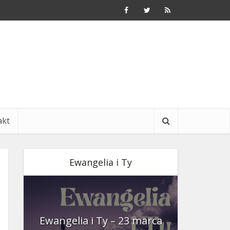
akt
Ewangelia i Ty
nia
Ewangelia i Ty – 23 marca
Ewangeli