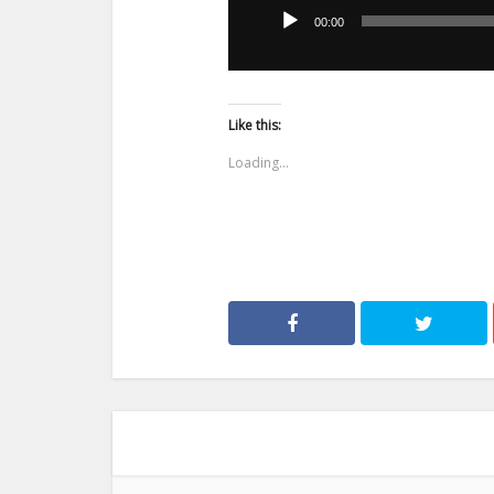
plików
00:00
dźwiękowych
Like this:
Loading...