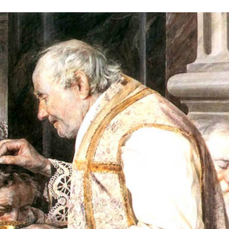
Stefan Radziszewski
ks. Stefan Radziszewski