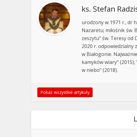
ks. Stefan Radzi
urodzony w 1971 r., dr h
Nazaretu; miłośnik św. B
zeszytu" św. Teresy od D
2020 r. odpowiedzialny 
w Białogonie. Najważnie
kamyków wiary" (2015), "
w niebo" (2018).
Pokaż wszystkie artykuły
L