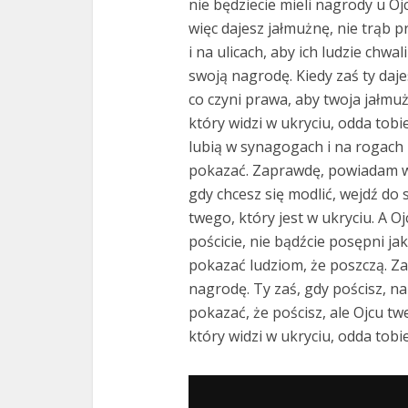
nie będziecie mieli nagrody u Oj
więc dajesz jałmużnę, nie trąb 
i na ulicach, aby ich ludzie chwa
swoją nagrodę. Kiedy zaś ty daje
co czyni prawa, aby twoja jałmuż
który widzi w ukryciu, odda tobie
lubią w synagogach i na rogach u
pokazać. Zaprawdę, powiadam wa
gdy chcesz się modlić, wejdź do s
twego, który jest w ukryciu. A Oj
pościcie, nie bądźcie posępni ja
pokazać ludziom, że poszczą. Z
nagrodę. Ty zaś, gdy pościsz, n
pokazać, że pościsz, ale Ojcu twe
który widzi w ukryciu, odda tobie
Odtwarzacz