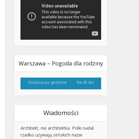
Warszawa – Pogoda dla rodziny
Godzina po godzinie
Na 45 dni
Wiadomości
Architekt, nie architektka. Polki nadal
rzadko używają żeńskich nazw