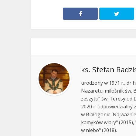
ks. Stefan Radzi
urodzony w 1971 r., dr h
Nazaretu; miłośnik św. B
zeszytu" św. Teresy od D
2020 r. odpowiedzialny 
w Białogonie. Najważnie
kamyków wiary" (2015), "
w niebo" (2018).