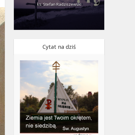
ks. Stefan Radziszewski
ks.
Cytat na dziś