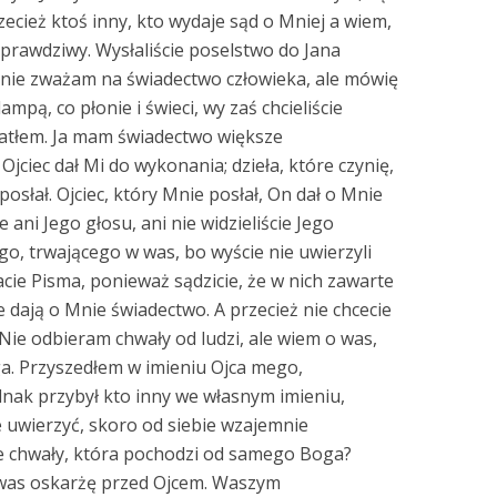
zecież ktoś inny, kto wydaje sąd o Mniej a wiem,
 prawdziwy. Wysłaliście poselstwo do Jana
a nie zważam na świadectwo człowieka, ale mówię
lampą, co płonie i świeci, wy zaś chcieliście
iatłem. Ja mam świadectwo większe
Ojciec dał Mi do wykonania; dzieła, które czynię,
posłał. Ojciec, który Mnie posłał, On dał o Mnie
e ani Jego głosu, ani nie widzieliście Jego
ego, trwającego w was, bo wyście nie uwierzyli
cie Pisma, ponieważ sądzicie, że w nich zawarte
ie dają o Mnie świadectwo. A przecież nie chcecie
 Nie odbieram chwały od ludzi, ale wiem o was,
ga. Przyszedłem w imieniu Ojca mego,
ednak przybył kto inny we własnym imieniu,
ie uwierzyć, skoro od siebie wzajemnie
ie chwały, która pochodzi od samego Boga?
a was oskarżę przed Ojcem. Waszym