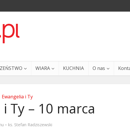
CZEŃSTWO
WIARA
KUCHNIA
O nas
Kont
Ewangelia i Ty
 i Ty – 10 marca
a i Ty – 29 grudnia
Ewangelia i Ty – 27 grud
mu
ks. Stefan Radziszewski