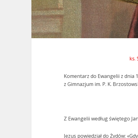
ks.
Komentarz do Ewangelii z dnia 
z Gimnazjum im. P. K. Brzostowsk
Z Ewangelii według świętego Jan
Jezus powiedział do Żydów: «Gd