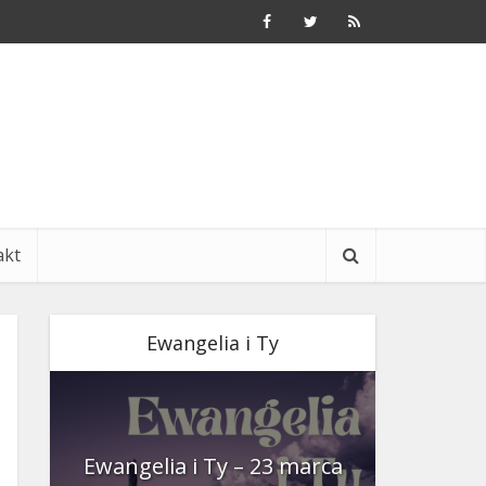
akt
Ewangelia i Ty
nia
Ewangelia i Ty – 23 marca
Ewangeli