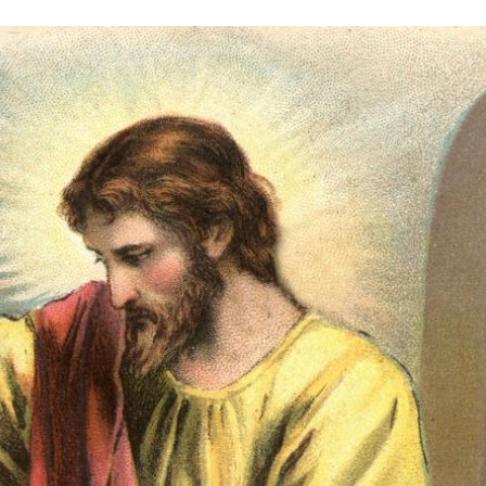
Stefan Radziszewski
ks. Stefan Radziszewski