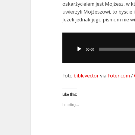
oskarżycielem jest Mojżesz, w k
uwierzyli Mojżeszowi, to byście 
Jeżeli jednak jego pismom nie w
Odtwarzacz
plików
00:00
dźwiękowych
Foto:
biblevector
via
Foter.com
/
Like this:
Loading...