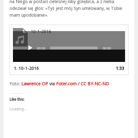
na Niego w postaci cielesnej niby gołębica, a z nieba
odezwał się głos: «Tyś jest mój Syn umiłowany, w Tobie
mam upodobanie».
10-1-2016
00:00
00:00
Odtwarzacz
plików
dźwiękowych
1.
10-1-2016
1:33
Foto:
Lawrence OP
via
Foter.com
/
CC BY-NC-ND
Like this:
Loading...