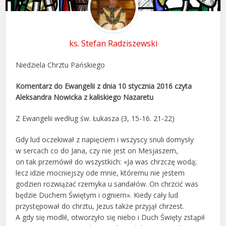
ks. Stefan Radziszewski
Niedziela Chrztu Pańskiego
Komentarz do Ewangelii z dnia 10 stycznia 2016 czyta
Aleksandra Nowicka z kaliskiego Nazaretu
Z Ewangelii według św. Łukasza (3, 15-16. 21-22)
Gdy lud oczekiwał z napięciem i wszyscy snuli domysły
w sercach co do Jana, czy nie jest on Mesjaszem,
on tak przemówił do wszystkich: «Ja was chrzczę wodą;
lecz idzie mocniejszy ode mnie, któremu nie jestem
godzien rozwiązać rzemyka u sandałów. On chrzcić was
będzie Duchem Świętym i ogniem». Kiedy cały lud
przystępował do chrztu, Jezus także przyjął chrzest.
A gdy się modlił, otworzyło się niebo i Duch Święty zstąpił