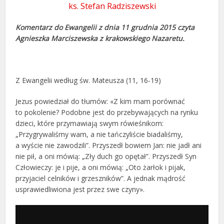
ks. Stefan Radziszewski
Komentarz do Ewangelii z dnia 11 grudnia 2015 czyta
Agnieszka Marciszewska z krakowskiego Nazaretu.
Z Ewangelii według św. Mateusza (11, 16-19)
Jezus powiedział do tłumów: «Z kim mam porównać
to pokolenie? Podobne jest do przebywających na rynku
dzieci, które przymawiają swym rówieśnikom:
„Przygrywaliśmy wam, a nie tańczyliście biadaliśmy,
a wyście nie zawodzili”. Przyszedł bowiem Jan: nie jadł ani
nie pił, a oni mówią: „Zły duch go opętał”. Przyszedł Syn
Człowieczy: je i pije, a oni mówią: „Oto żarłok i pijak,
przyjaciel celników i grzeszników”. A jednak mądrość
usprawiedliwiona jest przez swe czyny».
Odtwarzacz
plików