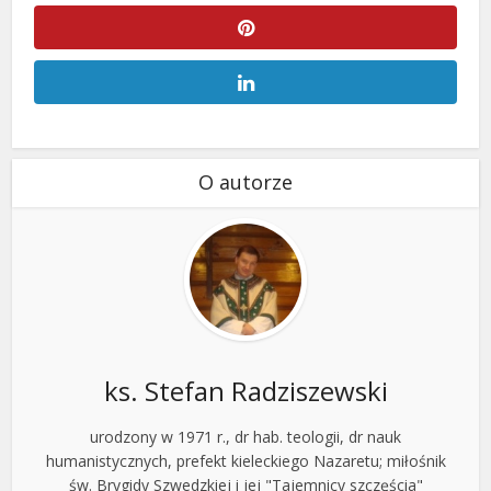
O autorze
ks. Stefan Radziszewski
urodzony w 1971 r., dr hab. teologii, dr nauk
humanistycznych, prefekt kieleckiego Nazaretu; miłośnik
św. Brygidy Szwedzkiej i jej "Tajemnicy szczęścia"