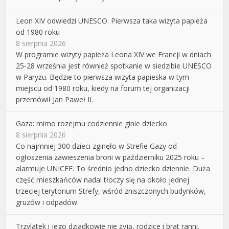
Leon XIV odwiedzi UNESCO. Pierwsza taka wizyta papieża
od 1980 roku
8 sierpnia 2026
W programie wizyty papieża Leona XIV we Francji w dniach
25-28 września jest również spotkanie w siedzibie UNESCO
w Paryżu. Będzie to pierwsza wizyta papieska w tym
miejscu od 1980 roku, kiedy na forum tej organizacji
przemówił Jan Paweł II.
Gaza: mimo rozejmu codziennie ginie dziecko
8 sierpnia 2026
Co najmniej 300 dzieci zginęło w Strefie Gazy od
ogłoszenia zawieszenia broni w październiku 2025 roku –
alarmuje UNICEF. To średnio jedno dziecko dziennie. Duża
część mieszkańców nadal tłoczy się na około jednej
trzeciej terytorium Strefy, wśród zniszczonych budynków,
gruzów i odpadów.
Trzylatek i jego dziadkowie nie żyją, rodzice i brat ranni.