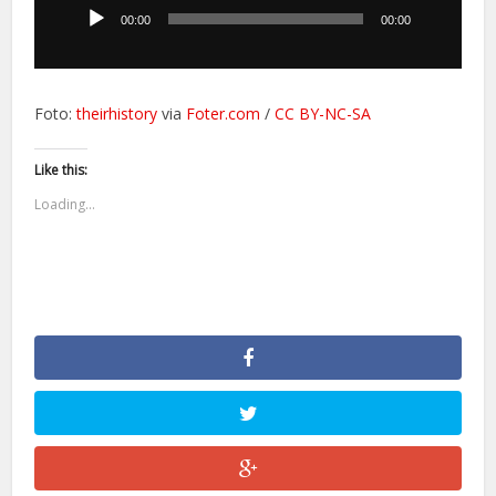
dźwiękowych
00:00
00:00
Foto:
theirhistory
via
Foter.com
/
CC BY-NC-SA
Like this:
Loading...