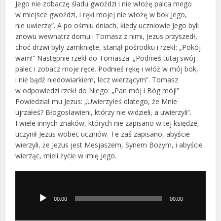
Jego nie zobaczę śladu gwoździ i nie włożę palca mego
w miejsce gwoździ, i ręki mojej nie włożę w bok Jego,
nie uwierzę”. A po ośmiu dniach, kiedy uczniowie Jego byli
znowu wewnątrz domu i Tomasz z nimi, Jezus przyszedł,
choć drzwi były zamknięte, stanął pośrodku i rzekł: „Pokój
wam!” Następnie rzekł do Tomasza: „Podnieś tutaj swój
palec i zobacz moje ręce. Podnieś rękę i włóż w mój bok,
i nie bądź niedowiarkiem, lecz wierzącym”. Tomasz
w odpowiedzi rzekł do Niego: „Pan mój i Bóg mój!”
Powiedział mu Jezus: „Uwierzyłeś dlatego, że Mnie
ujrzałeś? Błogosławieni, którzy nie widzieli, a uwierzyli”.
I wiele innych znaków, których nie zapisano w tej księdze,
uczynił Jezus wobec uczniów. Te zaś zapisano, abyście
wierzyli, że Jezus jest Mesjaszem, Synem Bożym, i abyście
wierząc, mieli życie w imię Jego.
Odtwarzacz
plików
dźwiękowych
00:00
00:00