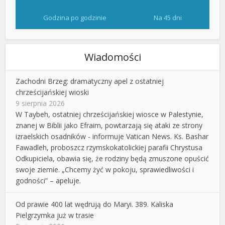
Godzina po godzinie
Na 45 dni
Wiadomości
Zachodni Brzeg: dramatyczny apel z ostatniej
chrześcijańskiej wioski
9 sierpnia 2026
W Taybeh, ostatniej chrześcijańskiej wiosce w Palestynie,
znanej w Biblii jako Efraim, powtarzają się ataki ze strony
izraelskich osadników - informuje Vatican News. Ks. Bashar
Fawadleh, proboszcz rzymskokatolickiej parafii Chrystusa
Odkupiciela, obawia się, że rodziny będą zmuszone opuścić
swoje ziemie. „Chcemy żyć w pokoju, sprawiedliwości i
godności” – apeluje.
Od prawie 400 lat wędrują do Maryi. 389. Kaliska
Pielgrzymka już w trasie