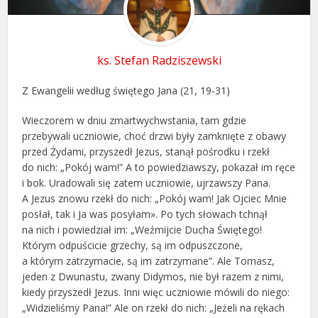
ks. Stefan Radziszewski
Z Ewangelii według świętego Jana (21, 19-31)
Wieczorem w dniu zmartwychwstania, tam gdzie
przebywali uczniowie, choć drzwi były zamknięte z obawy
przed Żydami, przyszedł Jezus, stanął pośrodku i rzekł
do nich: „Pokój wam!” A to powiedziawszy, pokazał im ręce
i bok. Uradowali się zatem uczniowie, ujrzawszy Pana.
A Jezus znowu rzekł do nich: „Pokój wam! Jak Ojciec Mnie
posłał, tak i Ja was posyłam». Po tych słowach tchnął
na nich i powiedział im: „Weźmijcie Ducha Świętego!
Którym odpuścicie grzechy, są im odpuszczone,
a którym zatrzymacie, są im zatrzymane”. Ale Tomasz,
jeden z Dwunastu, zwany Didymos, nie był razem z nimi,
kiedy przyszedł Jezus. Inni więc uczniowie mówili do niego:
„Widzieliśmy Pana!” Ale on rzekł do nich: „Jeżeli na rękach