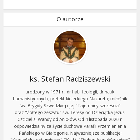
O autorze
ks. Stefan Radziszewski
urodzony w 1971 r., dr hab. teologii, dr nauk
humanistycznych, prefekt kieleckiego Nazaretu; miłośnik
św. Brygidy Szwedzkiej i jej "Tajemnicy szczęścia"
oraz "Żółtego zeszytu" św. Teresy od Dzieciątka Jezus.
Czciciel s. Wandy od Aniołów. Od 4 listopada 2020 r.
odpowiedzialny za życie duchowe Parafii Przemienienia
Pańskiego w Białogonie. Najważniejsze publikacje:
"Kamieńska ostiumiczna" (2011), "Siedem kamyków wiary"