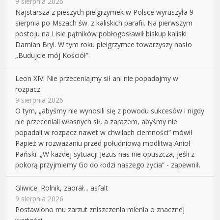
9 sierpnia 2026
Najstarsza z pieszych pielgrzymek w Polsce wyruszyła 9
sierpnia po Mszach św. z kaliskich parafii. Na pierwszym
postoju na Lisie pątników pobłogosławił biskup kaliski
Damian Bryl. W tym roku pielgrzymce towarzyszy hasło
„Budujcie mój Kościół”.
Leon XIV: Nie przeceniajmy sił ani nie popadajmy w
rozpacz
9 sierpnia 2026
O tym, „abyśmy nie wynosili się z powodu sukcesów i nigdy
nie przeceniali własnych sił, a zarazem, abyśmy nie
popadali w rozpacz nawet w chwilach ciemności” mówił
Papież w rozważaniu przed południową modlitwą Anioł
Pański. „W każdej sytuacji Jezus nas nie opuszcza, jeśli z
pokorą przyjmiemy Go do łodzi naszego życia” - zapewnił.
Gliwice: Rolnik, zaorał... asfalt
9 sierpnia 2026
Postawiono mu zarzut zniszczenia mienia o znacznej