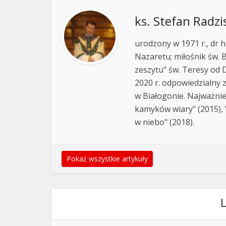
ks. Stefan Radzi
urodzony w 1971 r., dr h
Nazaretu; miłośnik św. B
zeszytu" św. Teresy od D
2020 r. odpowiedzialny 
w Białogonie. Najważnie
kamyków wiary" (2015), "
w niebo" (2018).
Pokaż wszystkie artykuły
L