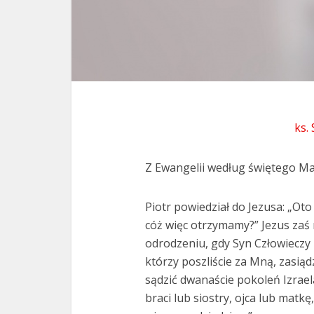
ks.
Z Ewangelii według świętego Ma
Piotr powiedział do Jezusa: „Ot
cóż więc otrzymamy?” Jezus zaś
odrodzeniu, gdy Syn Człowieczy 
którzy poszliście za Mną, zasią
sądzić dwanaście pokoleń Izrael
braci lub siostry, ojca lub matkę,