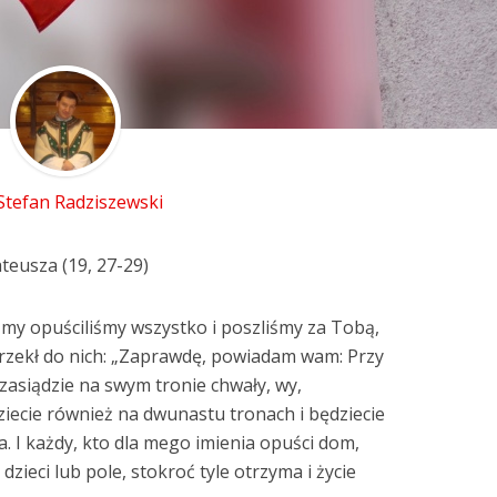
 Stefan Radziszewski
teusza (19, 27-29)
o my opuściliśmy wszystko i poszliśmy za Tobą,
 rzekł do nich: „Zaprawdę, powiadam wam: Przy
zasiądzie na swym tronie chwały, wy,
dziecie również na dwunastu tronach i będziecie
a. I każdy, kto dla mego imienia opuści dom,
 dzieci lub pole, stokroć tyle otrzyma i życie