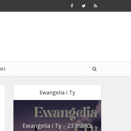
akt
Ewangelia i Ty
nia
Ewangelia i Ty – 23 marca
Ewangeli