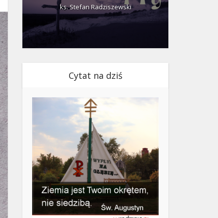
ks. Stefan Radziszewski
ks.
Cytat na dziś