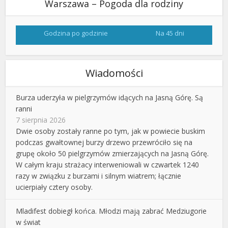
Warszawa – Pogoda dla rodziny
Godzina po godzinie
Na 45 dni
Wiadomości
Burza uderzyła w pielgrzymów idących na Jasną Górę. Są
ranni
7 sierpnia 2026
Dwie osoby zostały ranne po tym, jak w powiecie buskim
podczas gwałtownej burzy drzewo przewróciło się na
grupę około 50 pielgrzymów zmierzających na Jasną Górę.
W całym kraju strażacy interweniowali w czwartek 1240
razy w związku z burzami i silnym wiatrem; łącznie
ucierpiały cztery osoby.
Mladifest dobiegł końca. Młodzi mają zabrać Medziugorie
w świat