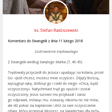
ks. Stefan Radziszewski
Komentarz do Ewangelii z dnia 11 lutego 2018
Uzdrowienie trędowatego
Z Ewangelii według świętego Marka (7, 40-45)
Trędowaty przyszedł do Jezusa i upadając na kolana, prosił
Go: «Jeśli chcesz, możesz mnie oczyścić». Zdjęty litością,
wyciągnął rękę, dotknął go i rzekł do niego: «Chcę, bądź
oczyszczony». Natychmiast trąd go opuścił i został
oczyszczony. Jezus surowo mu przykazał i zaraz
go odprawił, mówiąc mu: «Uważaj, nikomu nic nie mów,
ale idź pokaż się kapłanowi i złóż za swe oczyszczenie
ofiarę, którą przepisał Mojżesz, na świadectwo dla nich».