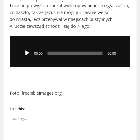
Lecz on po wyjściu zaczął wiele opowiadać i rozgłaszać to,
co zaszło, tak że Jezus nie mógł już jawnie wejść
do miasta, lecz przebywał w miejscach pustynnych.
A ludzie zewsząd schodzili się do Niego.
Odtwarzacz
plików
dźwiękowych
00:00
00:00
Foto: freebibleimages.org
Like this:
Loading...