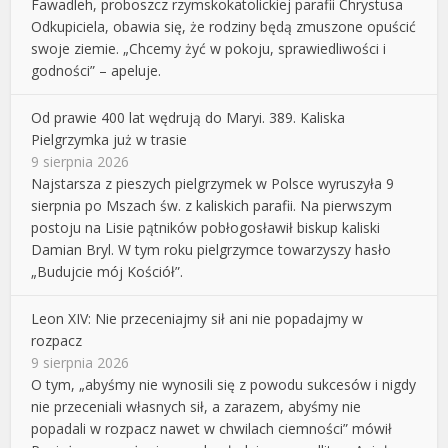
Fawadleh, proboszcz rzymskokatolickiej parafii Chrystusa
Odkupiciela, obawia się, że rodziny będą zmuszone opuścić
swoje ziemie. „Chcemy żyć w pokoju, sprawiedliwości i
godności” – apeluje.
Od prawie 400 lat wędrują do Maryi. 389. Kaliska
Pielgrzymka już w trasie
9 sierpnia 2026
Najstarsza z pieszych pielgrzymek w Polsce wyruszyła 9
sierpnia po Mszach św. z kaliskich parafii. Na pierwszym
postoju na Lisie pątników pobłogosławił biskup kaliski
Damian Bryl. W tym roku pielgrzymce towarzyszy hasło
„Budujcie mój Kościół”.
Leon XIV: Nie przeceniajmy sił ani nie popadajmy w
rozpacz
9 sierpnia 2026
O tym, „abyśmy nie wynosili się z powodu sukcesów i nigdy
nie przeceniali własnych sił, a zarazem, abyśmy nie
popadali w rozpacz nawet w chwilach ciemności” mówił