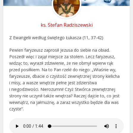
ks. Stefan Radziszewski
Z Ewangelii według świętego Łukasza (11, 37-42)
Pewien faryzeusz zaprosił Jezusa do siebie na obiad.
Poszedł więc i zajął miejsce za stołem. Lecz faryzeusz,
widząc to, wyraził zdziwienie, że nie obmył wpierw rąk
przed posiłkiem. Na to Pan rzekł do niego: „Właśnie wy,
faryzeusze, dbacie o czystość zewnętrznej strony kielicha
i misy, a wasze wnętrze pełne jest zdzierstwa
i niegodziwości. Nierozumni! Czyż Stwórca zewnętrznej
strony nie uczynił także wnętrza? Raczej dajcie to, co jest
wewnątrz, na jałmużnę, a zaraz wszystko będzie dla was
czyste”.