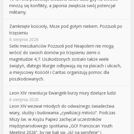
mnożą się konflikty, a Japonia zwiększa swój potencjał
militarny.
Zamknięte kościoły, Msze pod gołym niebem. Pozzuoli po
trzęsieniu
6 sierpnia 2026
Setki mieszkańców Pozzuoli pod Neapolem nie mogą
wrócić do swoich domów po trzęsieniu ziemi o
magnitudzie 4,7. Uszkodzonych zostało także wiele
świątyń, dlatego liturgie odbywają się na placach i ulicach,
a miejscowy Kościół i Caritas organizują pomoc dla
poszkodowanych.
Leon XIV: rewolucja Ewangelii burzy mury dzielące ludzi
6 sierpnia 2026
Leon XIV wezwał młodych do odważnego świadectwa
wiary, służby i budowania „cywilizacji miłości”. Podczas
Mszy św. w Asyżu Papież zachęcał uczestników
międzynarodowego spotkania „GO! Franciscan Youth
Meeting 2026”, by nie bali się „iść na peryferie” i