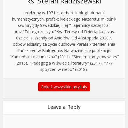
ks. Stefan Radziszewski
urodzony w 1971 r., dr hab. teologii, dr nauk
humanistycznych, prefekt kieleckiego Nazaretu; miłośnik
św. Brygidy Szwedzkiej i jej "Tajemnicy szczęścia"
oraz "Żółtego zeszytu" św. Teresy od Dzieciątka Jezus.
Czciciel s. Wandy od Aniołów. Od 4 listopada 2020 r.
odpowiedzialny za życie duchowe Parafii Przemienienia
Pańskiego w Białogonie. Najważniejsze publikacje:
"Kamieńska ostiumiczna" (2011), "Siedem kamyków wiary"
(2015), "Pedagogia w świecie literatury" (2017), "777
spojrzeń w niebo" (2018).
Pokaż wszystkie artykuły
Leave a Reply