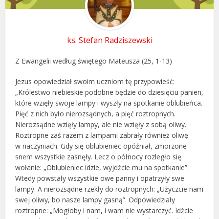
ks. Stefan Radziszewski
Z Ewangelii według świętego Mateusza (25, 1-13)
Jezus opowiedział swoim uczniom tę przypowieść:
„Królestwo niebieskie podobne będzie do dziesięciu panien,
które wzięły swoje lampy i wyszły na spotkanie oblubieńca.
Pięć z nich było nierozsądnych, a pięć roztropnych.
Nierozsądne wzięły lampy, ale nie wzięły z sobą oliwy.
Roztropne zaś razem z lampami zabrały również oliwę
w naczyniach. Gdy się oblubieniec opóźniał, zmorzone
snem wszystkie zasnęły. Lecz o północy rozległo się
wołanie: „Oblubieniec idzie, wyjdźcie mu na spotkanie”.
Wtedy powstały wszystkie owe panny i opatrzyły swe
lampy. A nierozsądne rzekły do roztropnych: „Użyczcie nam
swej oliwy, bo nasze lampy gasną”. Odpowiedziały
roztropne: „Mogłoby i nam, i wam nie wystarczyć. Idźcie