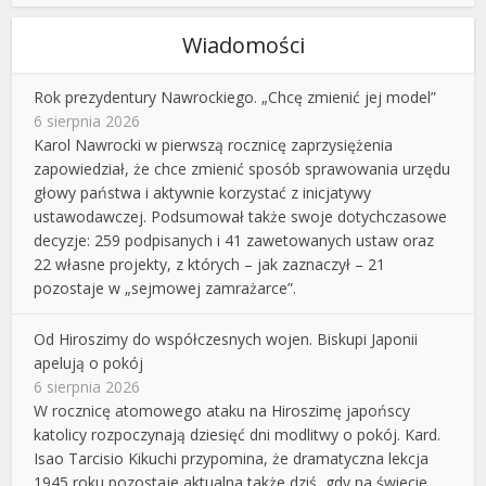
Wiadomości
Rok prezydentury Nawrockiego. „Chcę zmienić jej model”
6 sierpnia 2026
Karol Nawrocki w pierwszą rocznicę zaprzysiężenia
zapowiedział, że chce zmienić sposób sprawowania urzędu
głowy państwa i aktywnie korzystać z inicjatywy
ustawodawczej. Podsumował także swoje dotychczasowe
decyzje: 259 podpisanych i 41 zawetowanych ustaw oraz
22 własne projekty, z których – jak zaznaczył – 21
pozostaje w „sejmowej zamrażarce”.
Od Hiroszimy do współczesnych wojen. Biskupi Japonii
apelują o pokój
6 sierpnia 2026
W rocznicę atomowego ataku na Hiroszimę japońscy
katolicy rozpoczynają dziesięć dni modlitwy o pokój. Kard.
Isao Tarcisio Kikuchi przypomina, że dramatyczna lekcja
1945 roku pozostaje aktualna także dziś, gdy na świecie