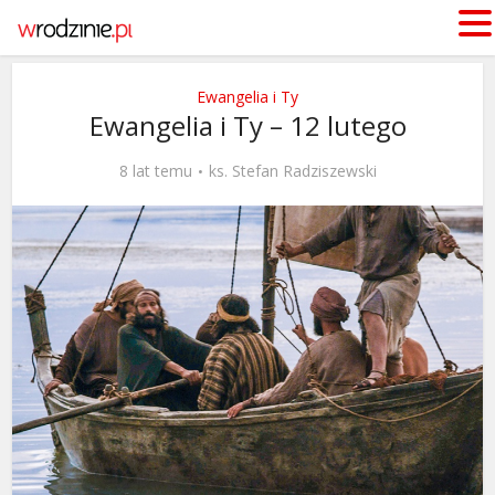
Ewangelia i Ty
Ewangelia i Ty – 12 lutego
8 lat temu
ks. Stefan Radziszewski