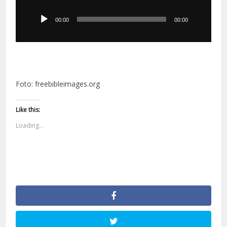
plików
dźwiękowych
00:00
00:00
Foto: freebibleimages.org
Like this:
Loading...