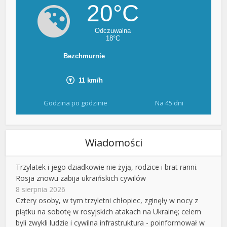
Godzina po godzinie
Na 45 dni
Wiadomości
Trzylatek i jego dziadkowie nie żyją, rodzice i brat ranni.
Rosja znowu zabija ukraińskich cywilów
8 sierpnia 2026
Cztery osoby, w tym trzyletni chłopiec, zginęły w nocy z
piątku na sobotę w rosyjskich atakach na Ukrainę; celem
byli zwykli ludzie i cywilna infrastruktura - poinformował w