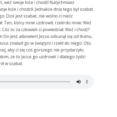
ń, weź swoje łoże i chodź! Natychmiast
oje łoże i chodził. Jednakże dnia tego był szabat.
o: Dziś jest szabat, nie wolno ci nieść
ł: Ten, który mnie uzdrowił, rzekł do mnie: Weź
c: Cóż to za człowiek ci powiedział: Weź i chodź?
m On jest; albowiem Jezus odsunął się od tłumu,
ezus znalazł go w świątyni i rzekł do niego: Oto
cej, aby ci się coś gorszego nie przydarzyło.
dom, że to Jezus go uzdrowił. I dlatego żydzi
nił w szabat.