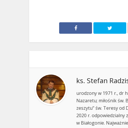
ks. Stefan Radzi
urodzony w 1971 r., dr h
Nazaretu; miłośnik św. B
zeszytu" św. Teresy od D
2020 r. odpowiedzialny 
w Białogonie. Najważnie