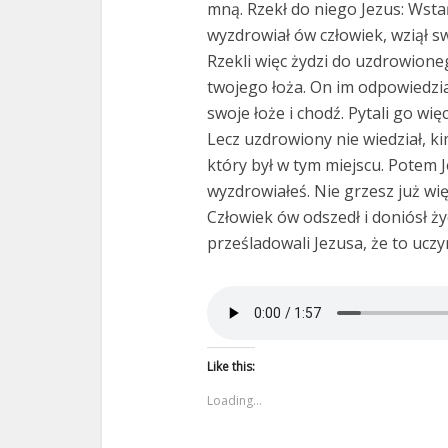
mną. Rzekł do niego Jezus: Wsta
wyzdrowiał ów człowiek, wziął sw
Rzekli więc żydzi do uzdrowioneg
twojego łoża. On im odpowiedzia
swoje łoże i chodź. Pytali go wię
Lecz uzdrowiony nie wiedział, ki
który był w tym miejscu. Potem J
wyzdrowiałeś. Nie grzesz już wię
Człowiek ów odszedł i doniósł ży
prześladowali Jezusa, że to uczy
Like this:
Loading...