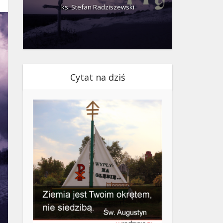
ks. Stefan Radziszewski
ks.
Cytat na dziś