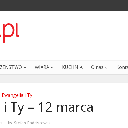
CZEŃSTWO
WIARA
KUCHNIA
O nas
Kont
Ewangelia i Ty
 i Ty – 12 marca
a i Ty – 29 grudnia
Ewangelia i Ty – 27 grud
mu
ks. Stefan Radziszewski