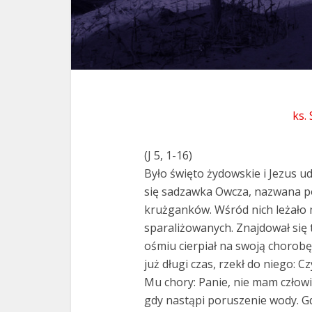
ks.
(J 5, 1-16)
Było święto żydowskie i Jezus ud
się sadzawka Owcza, nazwana p
krużganków. Wśród nich leżało
sparaliżowanych. Znajdował się t
ośmiu cierpiał na swoją chorobę.
już długi czas, rzekł do niego: 
Mu chory: Panie, nie mam człow
gdy nastąpi poruszenie wody. G