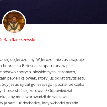
 Stefan Radziszewski
ał się do Jerozolimy. W Jerozolimie zaś znajduje
o hebrajsku Betesda, zaopatrzona w pięć
 mnóstwo chorych: niewidomych, chromych,
am pewien człowiek, który już od lat trzydziestu
 Gdy Jezus ujrzał go leżącego i poznał, że czeka
Czy chcesz stać się zdrowym? Odpowiedział
ieka, aby mnie wprowadził do sadzawki,
dy ja sam już dochodzę, inny wchodzi przede