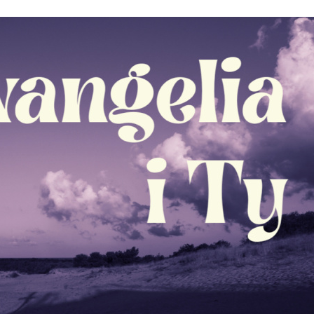
Stefan Radziszewski
ks. Stefan Radziszewski