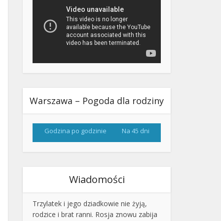
Warszawa – Pogoda dla rodziny
Godzina po godzinie
Na 45 dni
Wiadomości
Trzylatek i jego dziadkowie nie żyją,
rodzice i brat ranni. Rosja znowu zabija