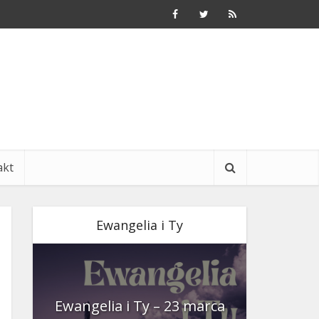
akt
Ewangelia i Ty
nia
Ewangelia i Ty – 23 marca
Ewangeli