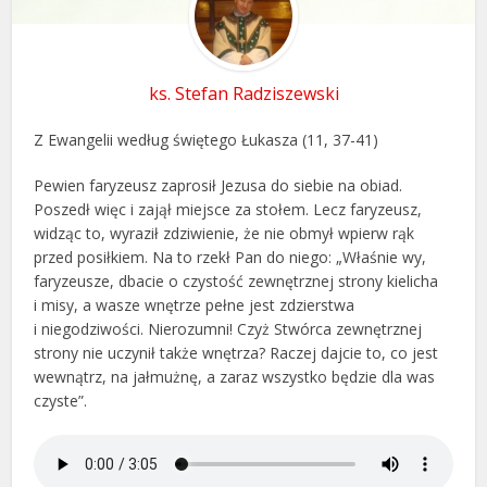
ks. Stefan Radziszewski
Z Ewangelii według świętego Łukasza (11, 37-41)
Pewien faryzeusz zaprosił Jezusa do siebie na obiad.
Poszedł więc i zajął miejsce za stołem. Lecz faryzeusz,
widząc to, wyraził zdziwienie, że nie obmył wpierw rąk
przed posiłkiem. Na to rzekł Pan do niego: „Właśnie wy,
faryzeusze, dbacie o czystość zewnętrznej strony kielicha
i misy, a wasze wnętrze pełne jest zdzierstwa
i niegodziwości. Nierozumni! Czyż Stwórca zewnętrznej
strony nie uczynił także wnętrza? Raczej dajcie to, co jest
wewnątrz, na jałmużnę, a zaraz wszystko będzie dla was
czyste”.