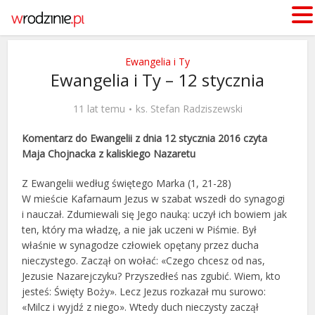
Ewangelia i Ty
Ewangelia i Ty – 12 stycznia
11 lat temu
ks. Stefan Radziszewski
Komentarz do Ewangelii z dnia 12 stycznia 2016 czyta
Maja Chojnacka z kaliskiego Nazaretu
Z Ewangelii według świętego Marka (1, 21-28)
W mieście Kafarnaum Jezus w szabat wszedł do synagogi
i nauczał. Zdumiewali się Jego nauką: uczył ich bowiem jak
ten, który ma władzę, a nie jak uczeni w Piśmie. Był
właśnie w synagodze człowiek opętany przez ducha
nieczystego. Zaczął on wołać: «Czego chcesz od nas,
Jezusie Nazarejczyku? Przyszedłeś nas zgubić. Wiem, kto
jesteś: Święty Boży». Lecz Jezus rozkazał mu surowo:
«Milcz i wyjdź z niego». Wtedy duch nieczysty zaczął