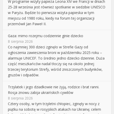
W programie wizyty papieża Leona XIV we Francji w dniach
25-28 września jest również spotkanie w siedzibie UNESCO
w Paryżu. Będzie to pierwsza wizyta papieska w tym
miejscu od 1980 roku, kiedy na forum tej organizacji
przemówił Jan Paweł II.
Gaza: mimo rozejmu codziennie ginie dziecko
8 sierpnia 2026
Co najmniej 300 dzieci zginęło w Strefie Gazy od
ogłoszenia zawieszenia broni w październiku 2025 roku –
alarmuje UNICEF. To średnio jedno dziecko dziennie. Duża
część mieszkańców nadal tłoczy się na około jednej
trzeciej terytorium Strefy, wśród zniszczonych budynków,
gruzów i odpadów.
Trzylatek i jego dziadkowie nie żyją, rodzice i brat ranni.
Rosja znowu zabija ukraińskich cywilów
8 sierpnia 2026
Cztery osoby, w tym trzyletni chłopiec, zginęły w nocy z
piątku na sobotę w rosyjskich atakach na Ukrainę; celem