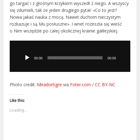
go targać i z głośnym krzykiem wyszedł z niego. A wszyscy
się zdumieli, tak że jeden drugiego pytał: «Co to jest?
Nowa jakaś nauka z mocą. Nawet duchom nieczystym
rozkazuje i są Mu posłuszne». I wnet rozeszła się wieść
o Nim wszędzie po całej okolicznej krainie galilejskiej.
Odtwarzacz
plików
dźwiękowych
00:00
00:00
Photo credit:
Miradortigre
via
Foter.com
/
CC BY-NC
Like this:
Loading...