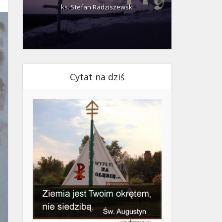
ks. Stefan Radziszewski
ks.
Cytat na dziś