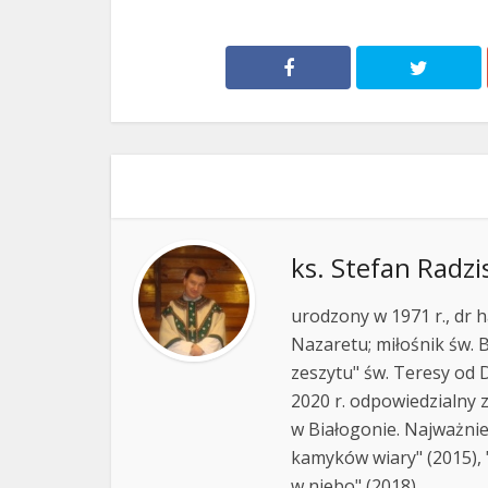
ks. Stefan Radzi
urodzony w 1971 r., dr h
Nazaretu; miłośnik św. B
zeszytu" św. Teresy od D
2020 r. odpowiedzialny 
w Białogonie. Najważnie
kamyków wiary" (2015), "
w niebo" (2018).