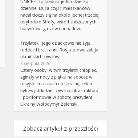
UNICEF. To średnio jedno dziecko
dziennie. Duża część mieszkańców
nadal tłoczy się na około jednej trzeciej
terytorium Strefy, wśród zniszczonych
budynków, gruzów i odpadów.
Trzylatek i jego dziadkowie nie żyją,
rodzice i brat ranni. Rosja znowu zabija
ukraińskich cywilów
8 sierpnia 2026
Cztery osoby, w tym trzyletni chłopiec,
zginęły w nocy z piątku na sobotę w
rosyjskich atakach na Ukrainę; celem
byli zwykli ludzie i cywilna infrastruktura
- poinformował w sobotę prezydent
Ukrainy Wołodymyr Zełenski.
Zobacz artykuł z przeszłości