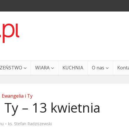
CZEŃSTWO
WIARA
KUCHNIA
O nas
Kont
Ewangelia i Ty
 Ty – 13 kwietnia
a i Ty – 29 grudnia
Ewangelia i Ty – 27 grud
mu
ks. Stefan Radziszewski