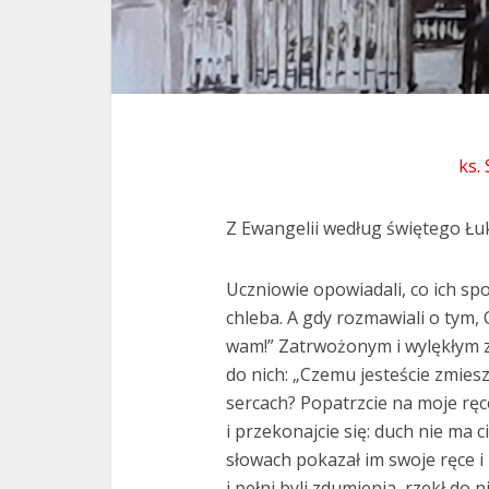
ks.
Z Ewangelii według świętego Łuk
Uczniowie opowiadali, co ich spo
chleba. A gdy rozmawiali o tym, 
wam!” Zatrwożonym i wylękłym zd
do nich: „Czemu jesteście zmies
sercach? Popatrzcie na moje ręce
i przekonajcie się: duch nie ma ci
słowach pokazał im swoje ręce i n
i pełni byli zdumienia, rzekł do 