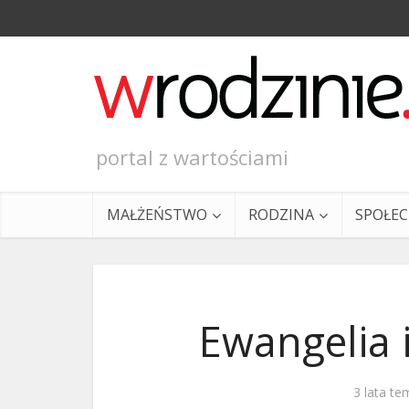
portal z wartościami
MAŁŻEŃSTWO
RODZINA
SPOŁE
Ewangelia i
Ewangeli
3 lata te