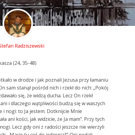
 Stefan Radziszewski
asza (24, 35-48)
tkało w drodze i jak poznali Jezusa przy łamaniu
On sam stanął pośród nich i rzekł do nich: „Pokój
awało się, że widzą ducha. Lecz On rzekł
zani i dlaczego wątpliwości budzą się w waszych
 i nogi: to Ja jestem. Dotknijcie Mnie
ała ani kości, jak widzicie, że Ja mam”. Przy tych
ogi. Lecz gdy oni z radości jeszcze nie wierzyli
nich: „Macie tu coś do jedzenia?” Oni podali