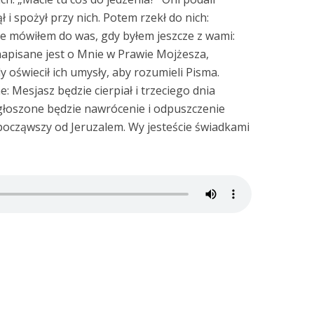
 i spożył przy nich. Potem rzekł do nich:
re mówiłem do was, gdy byłem jeszcze z wami:
napisane jest o Mnie w Prawie Mojżesza,
 oświecił ich umysły, aby rozumieli Pisma.
ne: Mesjasz będzie cierpiał i trzeciego dnia
głoszone będzie nawrócenie i odpuszczenie
ocząwszy od Jeruzalem. Wy jesteście świadkami