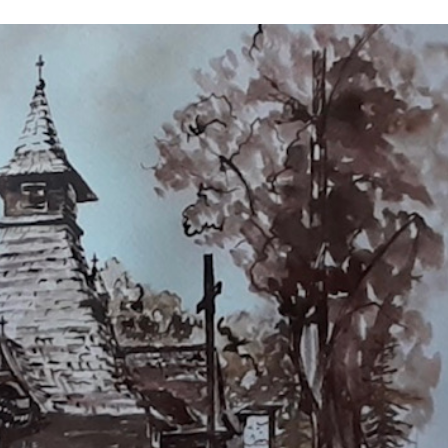
Stefan Radziszewski
ks. Stefan Radziszewski