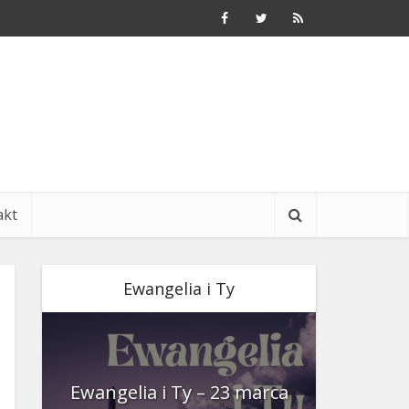
akt
Ewangelia i Ty
nia
Ewangelia i Ty – 23 marca
Ewangeli