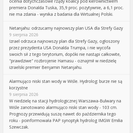
ocenia dotychczasowe rządy koalicji pod kierownictwem
premiera Donalda Tuska, 35,9 proc. pozytywnie, a 6,1 proc.
nie ma zdania - wynika z badania dla Wirtualnej Polski.
Netanjahu: odrzucamy najnowszy plan USA dla Strefy Gazy
9 sierpnia 2026
Izrael odrzuca najnowszy plan dla Strefy Gazy, ogłoszony
przez prezydenta USA Donalda Trumpa, i nie wycofa
swoich sił z tego terytorium, dopóki nie nastąpi całkowite,
"prawdziwe" rozbrojenie Hamasu - oznajmił w niedzielę
izraelski premier Benjamin Netanjahu.
Alarmująco niski stan wody w Wiśle. Hydrolog: burze nie są
korzystne
9 sierpnia 2026
W niedzielę na stacji hydrologicznej Warszawa-Bulwary na
Wiśle zanotowano alarmująco niski stan wody - 103 cm.
Prognozy przewidują suszę nawet do października tego
roku - poinformowała PAP synoptyk hydrolog IMGW Emilia
Szewczak.