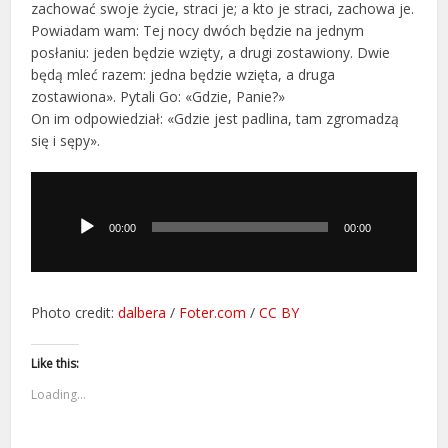
zachować swoje życie, straci je; a kto je straci, zachowa je.
Powiadam wam: Tej nocy dwóch będzie na jednym
posłaniu: jeden będzie wzięty, a drugi zostawiony. Dwie
będą mleć razem: jedna będzie wzięta, a druga
zostawiona». Pytali Go: «Gdzie, Panie?»
On im odpowiedział: «Gdzie jest padlina, tam zgromadzą
się i sępy».
Odtwarzacz
plików
dźwiękowych
00:00
00:00
Photo credit:
dalbera
/
Foter.com
/
CC BY
Like this:
Loading...