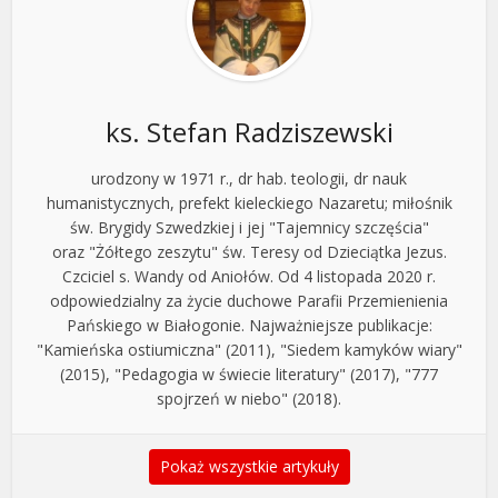
ks. Stefan Radziszewski
urodzony w 1971 r., dr hab. teologii, dr nauk
humanistycznych, prefekt kieleckiego Nazaretu; miłośnik
św. Brygidy Szwedzkiej i jej "Tajemnicy szczęścia"
oraz "Żółtego zeszytu" św. Teresy od Dzieciątka Jezus.
Czciciel s. Wandy od Aniołów. Od 4 listopada 2020 r.
odpowiedzialny za życie duchowe Parafii Przemienienia
Pańskiego w Białogonie. Najważniejsze publikacje:
"Kamieńska ostiumiczna" (2011), "Siedem kamyków wiary"
(2015), "Pedagogia w świecie literatury" (2017), "777
spojrzeń w niebo" (2018).
Pokaż wszystkie artykuły