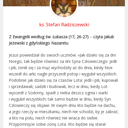
ks. Stefan Radziszewski
Z Ewangelii według św. Łukasza (17, 26-27)
–
czyta Jakub
Jeżewski z gdyńskiego Nazaretu
Jezus powiedział do swoich uczniów: «Jak działo się za dni
Noego, tak będzie również za dni Syna Człowieczego: jedli
i pili, żenili się i za mąż wychodziły aż do dnia, kiedy Noe
wszedł do arki; nagle przyszedł potop i wygubił wszystkich.
Podobnie jak działo się za czasów Lota: jedli i pili, kupowali
i sprzedawali, sadzili i budowali, lecz w dniu, kiedy Lot
wyszedł z Sodomy, spadł z nieba deszcz ognia i siarki
i wygubił wszystkich; tak samo będzie w dniu, kiedy Syn
Człowieczy się objawi. W owym dniu kto będzie na dachu,
a jego rzeczy w mieszkaniu, niech nie schodzi, by je zabrać;
a kto na polu, niech również nie wraca do siebie.
Przypomnijcie sobie żonę Lota. Kto będzie się starał