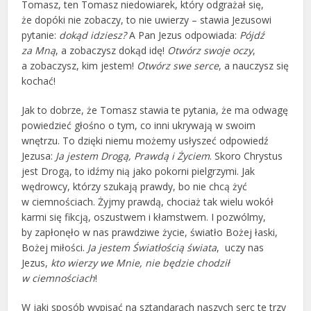
Tomasz, ten Tomasz niedowiarek, który odgrażał się,
że dopóki nie zobaczy, to nie uwierzy – stawia Jezusowi
pytanie:
dokąd idziesz?
A Pan Jezus odpowiada:
Pójdź
za Mną
, a zobaczysz dokąd idę!
Otwórz swoje oczy
,
a zobaczysz, kim jestem!
Otwórz swe serce
, a nauczysz się
kochać!
Jak to dobrze, że Tomasz stawia te pytania, że ma odwagę
powiedzieć głośno o tym, co inni ukrywają w swoim
wnętrzu. To dzięki niemu możemy usłyszeć odpowiedź
Jezusa:
Ja jestem Drogą, Prawdą i Życiem
. Skoro Chrystus
jest Drogą, to idźmy nią jako pokorni pielgrzymi. Jak
wędrowcy, którzy szukają prawdy, bo nie chcą żyć
w ciemnościach. Żyjmy prawdą, chociaż tak wielu wokół
karmi się fikcją, oszustwem i kłamstwem. I pozwólmy,
by zapłonęło w nas prawdziwe życie, światło Bożej łaski,
Bożej miłości.
Ja jestem Światłością świata
, uczy nas
Jezus,
kto wierzy we Mnie, nie będzie chodził
w ciemnościach
!
W jaki sposób wypisać na sztandarach naszych serc te trzy