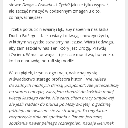
słowa:
Droga – Prawda –
i
Życie
? Jak nie tylko wypisać,
ale zacząć nimi żyć w codziennym zmaganiu o to,
co najważniejsze?
Trzeba porzucić niewiarę i lęk, aby napełniła nas łaska
Ducha Bożego – łaska wiary i odwagi, i nowego życia,
w którym wszystko stawiamy na Jezusa. Wiara i odwaga,
aby zamieszkał w nas Ten, który jest Drogą, Prawdą
i Życiem. Wiara i odwaga – i jeszcze modlitwa, bo ten kto
kocha naprawdę, potrafi się modlić.
W ten piątek, trzynastego maja, wsłuchajmy się
w świadectwo starego profesora historii:
Nie należę
do żadnych modnych dzisiaj „wspólnot”. Ale przeszedłszy
na status emeryta, zacząłem chodzić do kościoła mniej
więcej każdego ranka. Nie zarzuciłem pracy umysłowej,
ale jeśli siadam do biurka po Mszy świętej, o godzinę
później, nie uważam się za stratnego. To regularne
rozpoczęcie dnia od spotkania z Panem Jezusem,
spotkania nawet pełnego roztargnień, nadaje kierunek