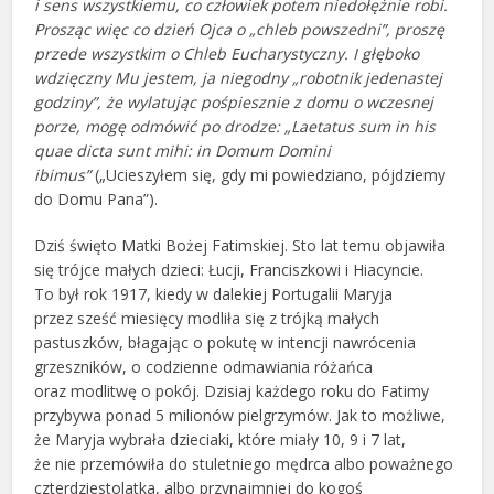
i sens wszystkiemu, co człowiek potem niedołężnie robi.
Prosząc więc co dzień Ojca o „chleb powszedni”, proszę
przede wszystkim o Chleb Eucharystyczny. I głęboko
wdzięczny Mu jestem, ja niegodny „robotnik jedenastej
godziny”, że wylatując pośpiesznie z domu o wczesnej
porze, mogę odmówić po drodze: „Laetatus sum in his
quae dicta sunt mihi: in Domum Domini
ibimus”
(„Ucieszyłem się, gdy mi powiedziano, pójdziemy
do Domu Pana”).
Dziś święto Matki Bożej Fatimskiej. Sto lat temu objawiła
się trójce małych dzieci: Łucji, Franciszkowi i Hiacyncie.
To był rok 1917, kiedy w dalekiej Portugalii Maryja
przez sześć miesięcy modliła się z trójką małych
pastuszków, błagając o pokutę w intencji nawrócenia
grzeszników, o codzienne odmawiania różańca
oraz modlitwę o pokój. Dzisiaj każdego roku do Fatimy
przybywa ponad 5 milionów pielgrzymów. Jak to możliwe,
że Maryja wybrała dzieciaki, które miały 10, 9 i 7 lat,
że nie przemówiła do stuletniego mędrca albo poważnego
czterdziestolatka, albo przynajmniej do kogoś