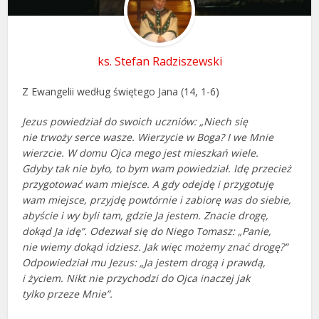
ks. Stefan Radziszewski
Z Ewangelii według świętego Jana (14, 1-6)
Jezus powiedział do swoich uczniów: „Niech się
nie trwoży serce wasze. Wierzycie w Boga? I we Mnie
wierzcie. W domu Ojca mego jest mieszkań wiele.
Gdyby tak nie było, to bym wam powiedział. Idę przecież
przygotować wam miejsce. A gdy odejdę i przygotuję
wam miejsce, przyjdę powtórnie i zabiorę was do siebie,
abyście i wy byli tam, gdzie Ja jestem. Znacie drogę,
dokąd Ja idę”. Odezwał się do Niego Tomasz: „Panie,
nie wiemy dokąd idziesz. Jak więc możemy znać drogę?”
Odpowiedział mu Jezus: „Ja jestem drogą i prawdą,
i życiem. Nikt nie przychodzi do Ojca inaczej jak
tylko przeze Mnie”.