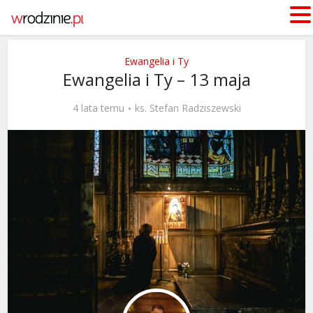
Ewangelia i Ty
Ewangelia i Ty – 13 maja
4 lata temu
ks. Stefan Radziszewski