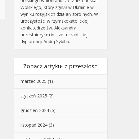
polskiego wolontariusza Marka Ruska-
Wolskiego, który zginął w Ukrainie w
wyniku rosyjskich działań zbrojnych. W
uroczystości w rzymskokatolickiej
konkatedrze św. Aleksandra
uczestniczył m.in. szef ukraińskiej
dyplomacji Andrij Sybiha.
Zobacz artykuł z przeszłości
marzec 2025
(1)
styczeń 2025
(2)
grudzień 2024
(6)
listopad 2024
(3)