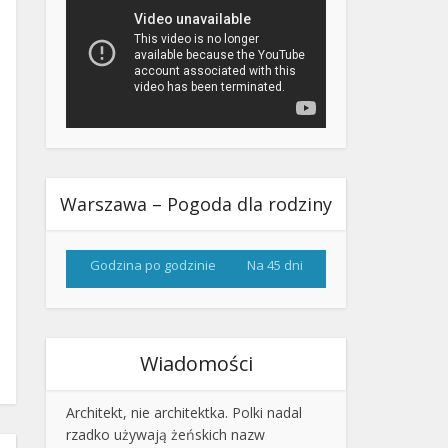
Warszawa – Pogoda dla rodziny
Godzina po godzinie
Na 45 dni
Wiadomości
Architekt, nie architektka. Polki nadal
rzadko używają żeńskich nazw