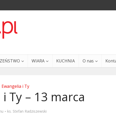
CZEŃSTWO
WIARA
KUCHNIA
O nas
Kont
Ewangelia i Ty
 i Ty – 13 marca
a i Ty – 29 grudnia
Ewangelia i Ty – 27 grud
mu
ks. Stefan Radziszewski