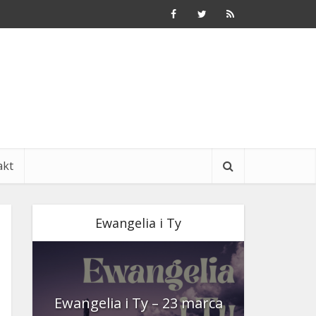
akt
Ewangelia i Ty
nia
Ewangelia i Ty – 23 marca
Ewangeli