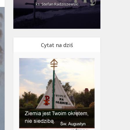
ks. Stefan Radziszewski
ks.
Cytat na dziś