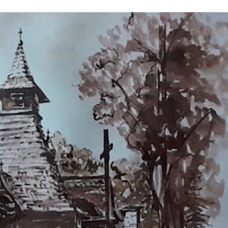
Stefan Radziszewski
ks. Stefan Radziszewski