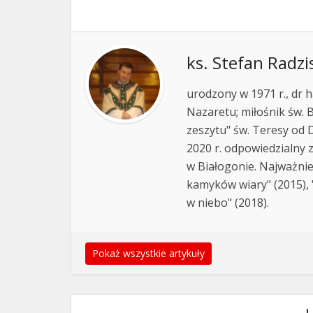
ks. Stefan Radzi
urodzony w 1971 r., dr h
Nazaretu; miłośnik św. B
zeszytu" św. Teresy od D
2020 r. odpowiedzialny 
w Białogonie. Najważnie
kamyków wiary" (2015), "
w niebo" (2018).
Pokaż wszystkie artykuły