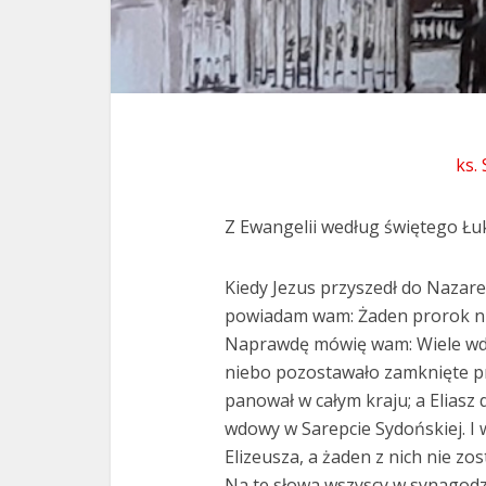
ks.
Z Ewangelii według świętego Łuk
Kiedy Jezus przyszedł do Nazar
powiadam wam: Żaden prorok nie 
Naprawdę mówię wam: Wiele wdów
niebo pozostawało zamknięte prze
panował w całym kraju; a Eliasz 
wdowy w Sarepcie Sydońskiej. I 
Elizeusza, a żaden z nich nie zo
Na te słowa wszyscy w synagodze