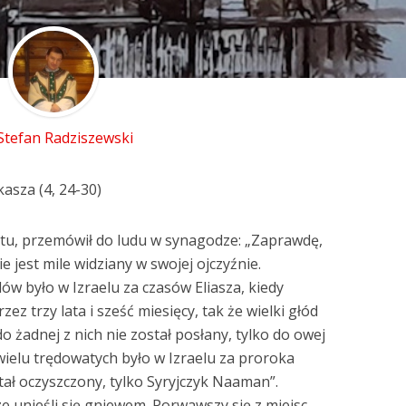
 Stefan Radziszewski
asza (4, 24-30)
etu, przemówił do ludu w synagodze: „Zaprawdę,
jest mile widziany w swojej ojczyźnie.
 było w Izraelu za czasów Eliasza, kiedy
z trzy lata i sześć miesięcy, tak że wielki głód
do żadnej z nich nie został posłany, tylko do owej
wielu trędowatych było w Izraelu za proroka
stał oczyszczony, tylko Syryjczyk Naaman”.
 unieśli się gniewem. Porwawszy się z miejsc,