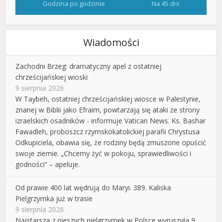
Godzina po godzinie
Na 45 dni
Wiadomości
Zachodni Brzeg: dramatyczny apel z ostatniej
chrześcijańskiej wioski
9 sierpnia 2026
W Taybeh, ostatniej chrześcijańskiej wiosce w Palestynie,
znanej w Biblii jako Efraim, powtarzają się ataki ze strony
izraelskich osadników - informuje Vatican News. Ks. Bashar
Fawadleh, proboszcz rzymskokatolickiej parafii Chrystusa
Odkupiciela, obawia się, że rodziny będą zmuszone opuścić
swoje ziemie. „Chcemy żyć w pokoju, sprawiedliwości i
godności” – apeluje.
Od prawie 400 lat wędrują do Maryi. 389. Kaliska
Pielgrzymka już w trasie
9 sierpnia 2026
Najstarsza z pieszych pielgrzymek w Polsce wyruszyła 9