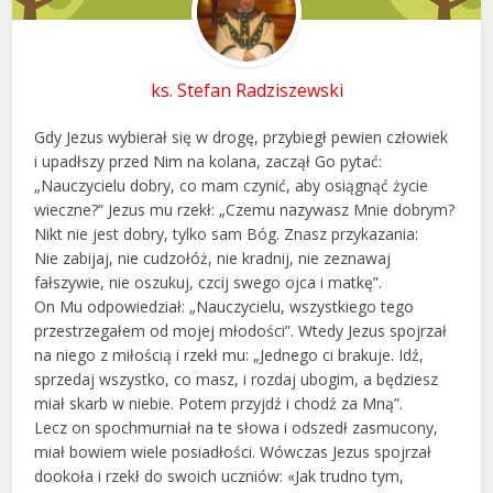
ks. Stefan Radziszewski
Gdy Jezus wybierał się w drogę, przybiegł pewien człowiek
i upadłszy przed Nim na kolana, zaczął Go pytać:
„Nauczycielu dobry, co mam czynić, aby osiągnąć życie
wieczne?” Jezus mu rzekł: „Czemu nazywasz Mnie dobrym?
Nikt nie jest dobry, tylko sam Bóg. Znasz przykazania:
Nie zabijaj, nie cudzołóż, nie kradnij, nie zeznawaj
fałszywie, nie oszukuj, czcij swego ojca i matkę”.
On Mu odpowiedział: „Nauczycielu, wszystkiego tego
przestrzegałem od mojej młodości”. Wtedy Jezus spojrzał
na niego z miłością i rzekł mu: „Jednego ci brakuje. Idź,
sprzedaj wszystko, co masz, i rozdaj ubogim, a będziesz
miał skarb w niebie. Potem przyjdź i chodź za Mną”.
Lecz on spochmurniał na te słowa i odszedł zasmucony,
miał bowiem wiele posiadłości. Wówczas Jezus spojrzał
dookoła i rzekł do swoich uczniów: «Jak trudno tym,