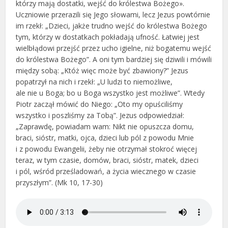
którzy mają dostatki, wejść do królestwa Bożego».
Uczniowie przerazili się Jego słowami, lecz Jezus powtórnie
im rzekł: „Dzieci, jakże trudno wejść do królestwa Bożego
tym, którzy w dostatkach pokładają ufność. Łatwiej jest
wielbłądowi przejść przez ucho igielne, niż bogatemu wejść
do królestwa Bożego”. A oni tym bardziej się dziwili i mówili
między sobą: „Któż więc może być zbawiony?” Jezus
popatrzył na nich i rzekł: „U ludzi to niemożliwe,
ale nie u Boga; bo u Boga wszystko jest możliwe”. Wtedy
Piotr zaczął mówić do Niego: „Oto my opuściliśmy
wszystko i poszliśmy za Tobą”. Jezus odpowiedział:
„Zaprawdę, powiadam wam: Nikt nie opuszcza domu,
braci, sióstr, matki, ojca, dzieci lub pól z powodu Mnie
i z powodu Ewangelii, żeby nie otrzymał stokroć więcej
teraz, w tym czasie, domów, braci, sióstr, matek, dzieci
i pól, wśród prześladowań, a życia wiecznego w czasie
przyszłym”. (Mk 10, 17-30)