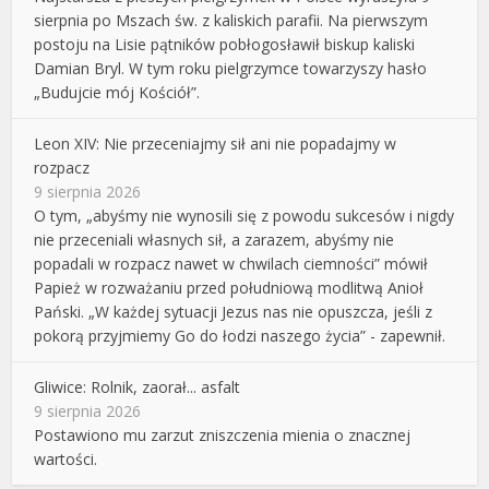
sierpnia po Mszach św. z kaliskich parafii. Na pierwszym
postoju na Lisie pątników pobłogosławił biskup kaliski
Damian Bryl. W tym roku pielgrzymce towarzyszy hasło
„Budujcie mój Kościół”.
Leon XIV: Nie przeceniajmy sił ani nie popadajmy w
rozpacz
9 sierpnia 2026
O tym, „abyśmy nie wynosili się z powodu sukcesów i nigdy
nie przeceniali własnych sił, a zarazem, abyśmy nie
popadali w rozpacz nawet w chwilach ciemności” mówił
Papież w rozważaniu przed południową modlitwą Anioł
Pański. „W każdej sytuacji Jezus nas nie opuszcza, jeśli z
pokorą przyjmiemy Go do łodzi naszego życia” - zapewnił.
Gliwice: Rolnik, zaorał... asfalt
9 sierpnia 2026
Postawiono mu zarzut zniszczenia mienia o znacznej
wartości.