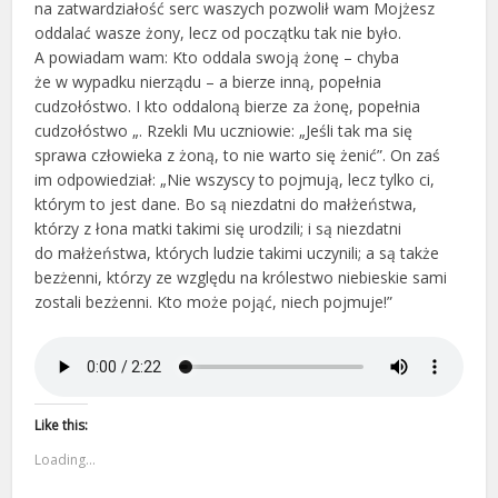
na zatwardziałość serc waszych pozwolił wam Mojżesz
oddalać wasze żony, lecz od początku tak nie było.
A powiadam wam: Kto oddala swoją żonę – chyba
że w wypadku nierządu – a bierze inną, popełnia
cudzołóstwo. I kto oddaloną bierze za żonę, popełnia
cudzołóstwo „. Rzekli Mu uczniowie: „Jeśli tak ma się
sprawa człowieka z żoną, to nie warto się żenić”. On zaś
im odpowiedział: „Nie wszyscy to pojmują, lecz tylko ci,
którym to jest dane. Bo są niezdatni do małżeństwa,
którzy z łona matki takimi się urodzili; i są niezdatni
do małżeństwa, których ludzie takimi uczynili; a są także
bezżenni, którzy ze względu na królestwo niebieskie sami
zostali bezżenni. Kto może pojąć, niech pojmuje!”
Like this:
Loading...