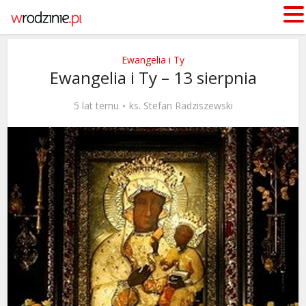
Ewangelia i Ty
Ewangelia i Ty – 13 sierpnia
5 lat temu
ks. Stefan Radziszewski