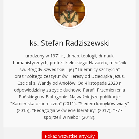
ks. Stefan Radziszewski
urodzony w 1971 r., dr hab. teologii, dr nauk
humanistycznych, prefekt kieleckiego Nazaretu; miłośnik
św. Brygidy Szwedzkiej i jej "Tajemnicy szczęścia"
oraz "Żółtego zeszytu" św. Teresy od Dzieciątka Jezus.
Czciciel s. Wandy od Aniołów. Od 4 listopada 2020 r.
odpowiedzialny za życie duchowe Parafii Przemienienia
Pańskiego w Białogonie. Najważniejsze publikacje:
"Kamieńska ostiumiczna" (2011), "Siedem kamyków wiary"
(2015), "Pedagogia w świecie literatury" (2017), "777
spojrzeń w niebo" (2018).
Pokaż wszystkie artykuły