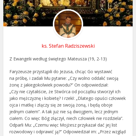
ks. Stefan Radziszewski
Z Ewangelii według świętego Mateusza (19, 2-13)
Faryzeusze przystąpili do Jezusa, chcąc Go wystawić
na próbę, i zadali Mu pytanie: „Czy wolno oddalić swoją
żonę z jakiegokolwiek powodu?” On odpowiedział:
„Czy nie czytaliście, że Stwórca od początku stworzył ich
jako mężczyznę i kobietę? I rzekł: „Dlatego opuści człowiek
ojca i matkę i złączy się ze swoją żoną, i będą oboje
jednym ciałem”. A tak już nie są dwojgiem, lecz jednym
ciałem. Co więc Bóg złączył, niech człowiek nie rozdziela”.
Odparli Mu: „Czemu więc Mojżesz przykazał dać jej list
rozwodowy i odprawić ją?” Odpowiedział im: „Przez wzgląd