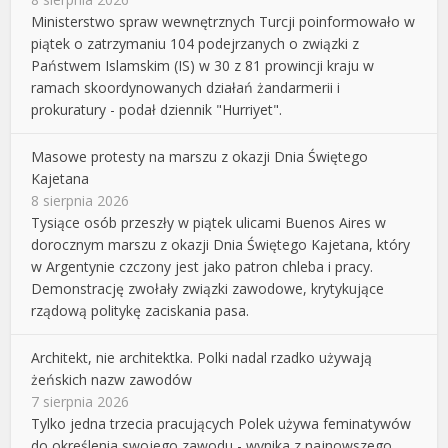
Ministerstwo spraw wewnętrznych Turcji poinformowało w
piątek o zatrzymaniu 104 podejrzanych o związki z
Państwem Islamskim (IS) w 30 z 81 prowincji kraju w
ramach skoordynowanych działań żandarmerii i
prokuratury - podał dziennik "Hurriyet".
Masowe protesty na marszu z okazji Dnia Świętego
Kajetana
8 sierpnia 2026
Tysiące osób przeszły w piątek ulicami Buenos Aires w
dorocznym marszu z okazji Dnia Świętego Kajetana, który
w Argentynie czczony jest jako patron chleba i pracy.
Demonstrację zwołały związki zawodowe, krytykujące
rządową politykę zaciskania pasa.
Architekt, nie architektka. Polki nadal rzadko używają
żeńskich nazw zawodów
7 sierpnia 2026
Tylko jedna trzecia pracujących Polek używa feminatywów
do określenia swojego zawodu - wynika z najnowszego