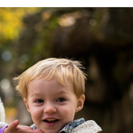
Stefan Radziszewski
ks. Stefan Radziszewski