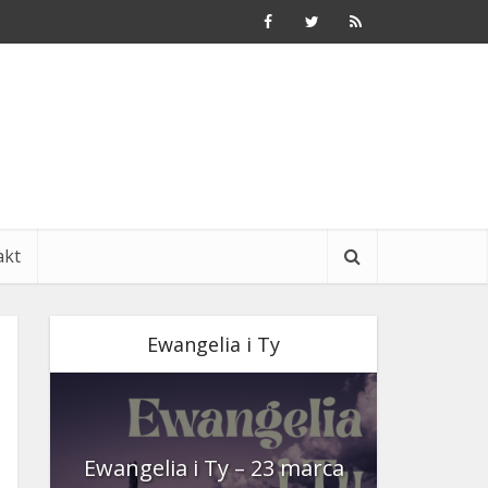
akt
Ewangelia i Ty
nia
Ewangelia i Ty – 23 marca
Ewangeli