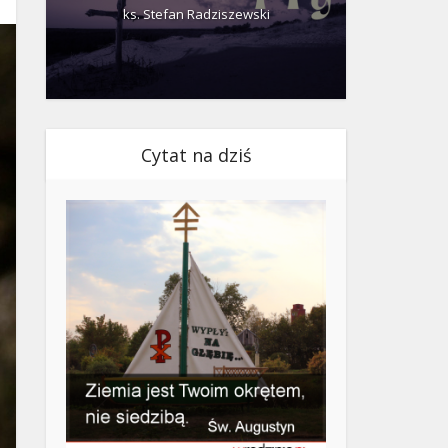
ks. Stefan Radziszewski
ks.
Cytat na dziś