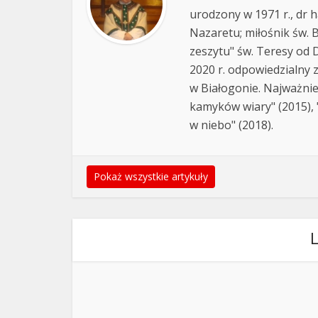
urodzony w 1971 r., dr h
Nazaretu; miłośnik św. B
zeszytu" św. Teresy od D
2020 r. odpowiedzialny 
w Białogonie. Najważnie
kamyków wiary" (2015), "
w niebo" (2018).
Pokaż wszystkie artykuły
L