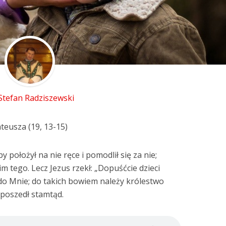
 Stefan Radziszewski
teusza (19, 13-15)
 położył na nie ręce i pomodlił się za nie;
im tego. Lecz Jezus rzekł: „Dopuśćcie dzieci
ć do Mnie; do takich bowiem należy królestwo
i poszedł stamtąd.