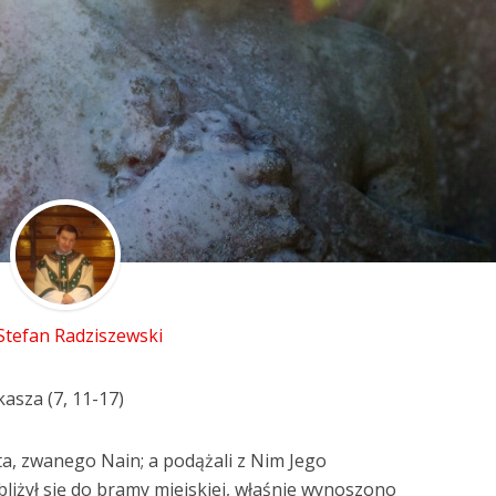
 Stefan Radziszewski
asza (7, 11-17)
a, zwanego Nain; a podążali z Nim Jego
ybliżył się do bramy miejskiej, właśnie wynoszono