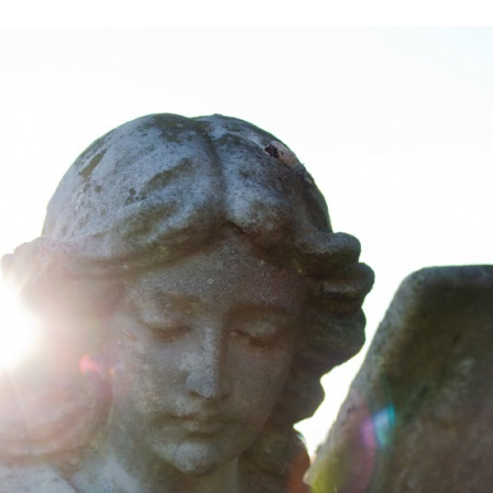
Stefan Radziszewski
ks. Stefan Radziszewski