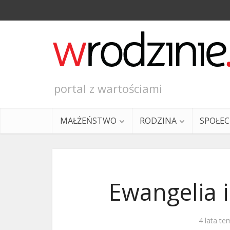
portal z wartościami
MAŁŻEŃSTWO
RODZINA
SPOŁE
Ewangelia i
Ewangeli
4 lata te