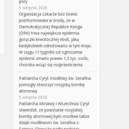
pory
5 sierpnia 2026
Organizacja Lekarze bez Granic
poinformowała w środę, że w
Demokratycznej Republice Konga
(DRK) trwa największa epidemia
gorączki krwotocznej eboli, jaką
kiedykolwiek odnotowano w tym kraju.
W ciągu 11 tygodni od ogłoszenia
epidemii zmarło prawie 1,5 tys. osób;
choroba wciąż się rozprzestrzenia.
Patriarcha Cyryl: modlitwy św. Serafina
pomogły stworzyć rosyjską bombę
atomową
5 sierpnia 2026
Patriarcha Moskwy i Wszechrusi Cyryl
stwierdził, że powstanie rosyjskiej
bomby atomowej było możliwe także
dzięki modlitwom św. Serafina z
Sarowa. Słowa te padły podczas