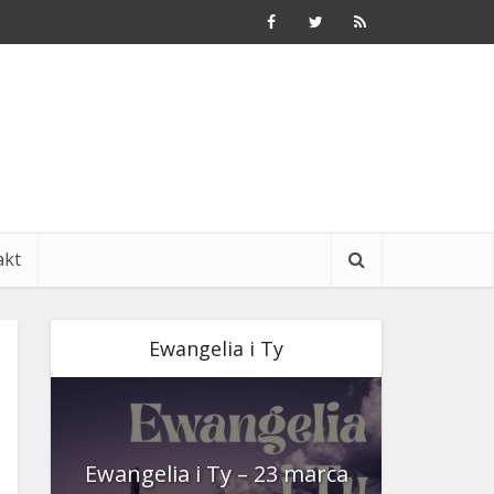
akt
Ewangelia i Ty
nia
Ewangelia i Ty – 23 marca
Ewangeli