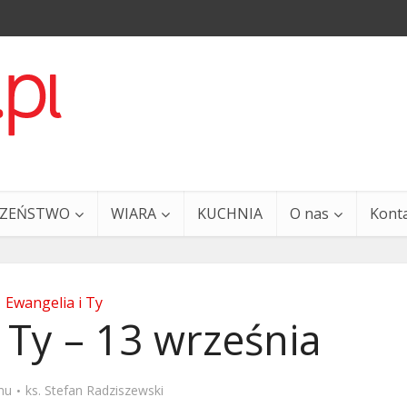
CZEŃSTWO
WIARA
KUCHNIA
O nas
Kont
Ewangelia i Ty
 Ty – 13 września
a i Ty – 29 grudnia
Ewangelia i Ty – 27 grud
mu
ks. Stefan Radziszewski