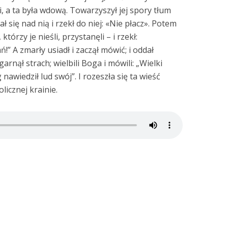
 a ta była wdową. Towarzyszył jej spory tłum
ł się nad nią i rzekł do niej: «Nie płacz». Potem
 którzy je nieśli, przystanęli – i rzekł:
!” A zmarły usiadł i zaczął mówić; i oddał
rnął strach; wielbili Boga i mówili: „Wielki
nawiedził lud swój”. I rozeszła się ta wieść
olicznej krainie.