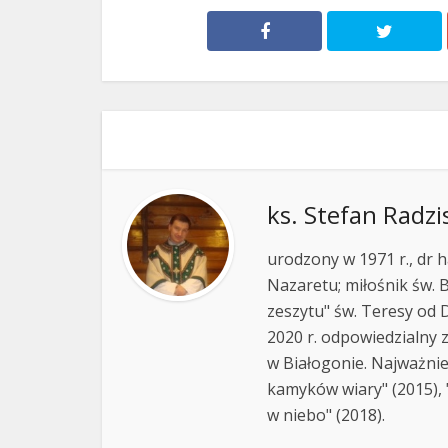
ks. Stefan Radzi
urodzony w 1971 r., dr h
Nazaretu; miłośnik św. B
zeszytu" św. Teresy od D
2020 r. odpowiedzialny 
w Białogonie. Najważnie
kamyków wiary" (2015), "
w niebo" (2018).