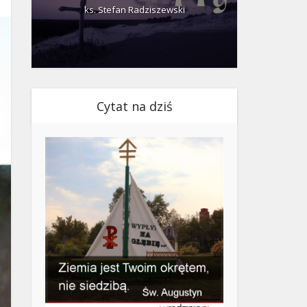
ks. Stefan Radziszewski
ks.
Cytat na dziś