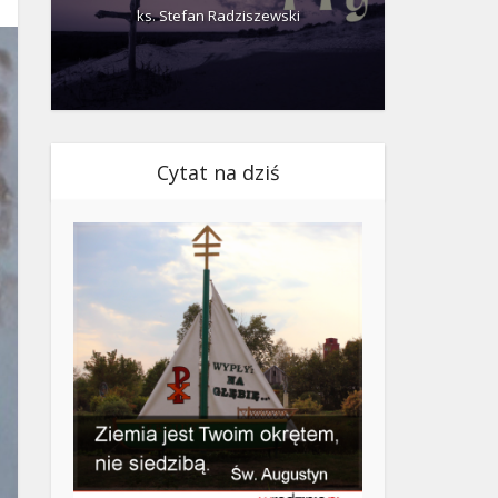
ks. Stefan Radziszewski
ks.
Cytat na dziś