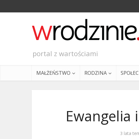
portal z wartościami
MAŁŻEŃSTWO
RODZINA
SPOŁE
Ewangelia i
Ewangeli
3 lata te