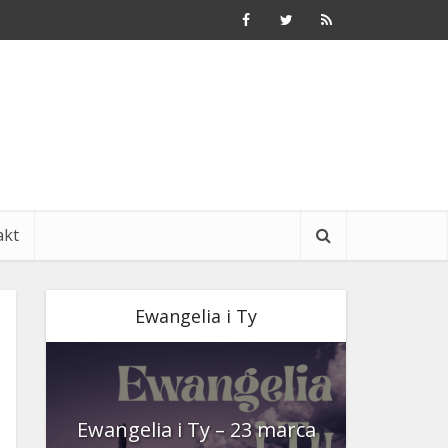
akt
Ewangelia i Ty
nia
Ewangelia i Ty – 23 marca
Ewangeli