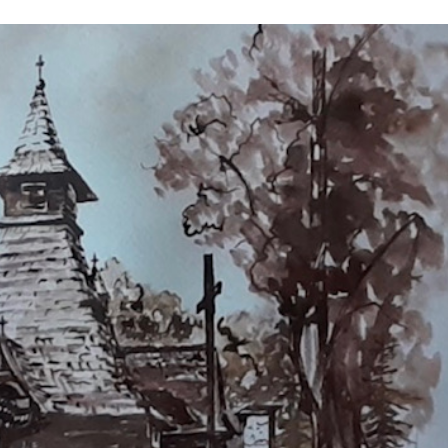
Stefan Radziszewski
ks. Stefan Radziszewski