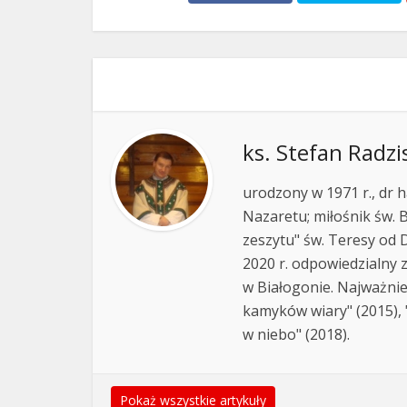
ks. Stefan Radzi
urodzony w 1971 r., dr h
Nazaretu; miłośnik św. B
zeszytu" św. Teresy od D
2020 r. odpowiedzialny 
w Białogonie. Najważnie
kamyków wiary" (2015), "
w niebo" (2018).
Pokaż wszystkie artykuły