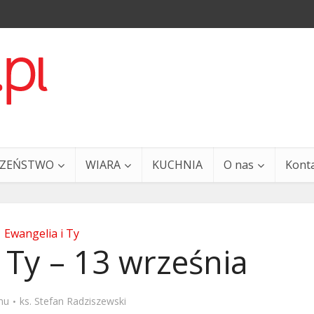
CZEŃSTWO
WIARA
KUCHNIA
O nas
Kont
Ewangelia i Ty
 Ty – 13 września
a i Ty – 29 grudnia
Ewangelia i Ty – 27 grud
mu
ks. Stefan Radziszewski