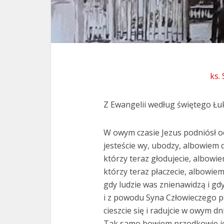
ks.
Z Ewangelii według świętego Łuk
W owym czasie Jezus podniósł oc
jesteście wy, ubodzy, albowiem 
którzy teraz głodujecie, albowie
którzy teraz płaczecie, albowiem
gdy ludzie was znienawidzą i gd
i z powodu Syna Człowieczego p
cieszcie się i radujcie w owym d
Tak samo bowiem przodkowie ic