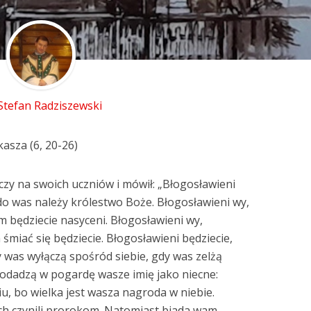
 Stefan Radziszewski
asza (6, 20-26)
zy na swoich uczniów i mówił: „Błogosławieni
do was należy królestwo Boże. Błogosławieni wy,
m będziecie nasyceni. Błogosławieni wy,
 śmiać się będziecie. Błogosławieni będziecie,
y was wyłączą spośród siebie, gdy was zelżą
odadzą w pogardę wasze imię jako niecne:
niu, bo wielka jest wasza nagroda w niebie.
h czynili prorokom. Natomiast biada wam,