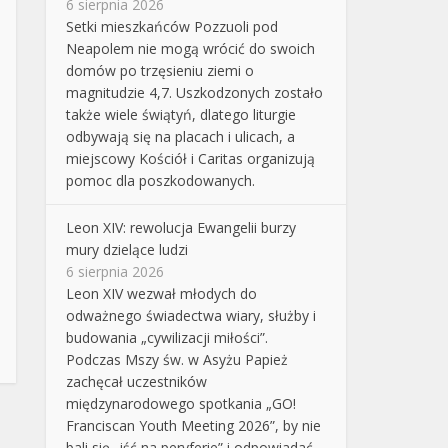
6 sierpnia 2026
Setki mieszkańców Pozzuoli pod
Neapolem nie mogą wrócić do swoich
domów po trzęsieniu ziemi o
magnitudzie 4,7. Uszkodzonych zostało
także wiele świątyń, dlatego liturgie
odbywają się na placach i ulicach, a
miejscowy Kościół i Caritas organizują
pomoc dla poszkodowanych.
Leon XIV: rewolucja Ewangelii burzy
mury dzielące ludzi
6 sierpnia 2026
Leon XIV wezwał młodych do
odważnego świadectwa wiary, służby i
budowania „cywilizacji miłości”.
Podczas Mszy św. w Asyżu Papież
zachęcał uczestników
międzynarodowego spotkania „GO!
Franciscan Youth Meeting 2026”, by nie
bali się „iść na peryferie” i odpowiadać