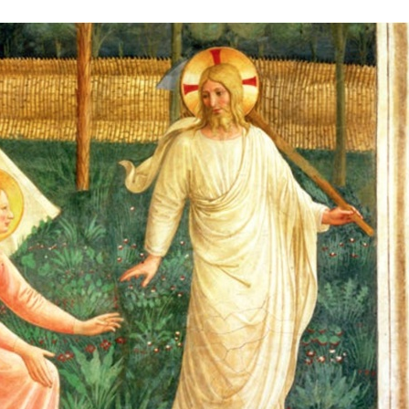
Stefan Radziszewski
ks. Stefan Radziszewski