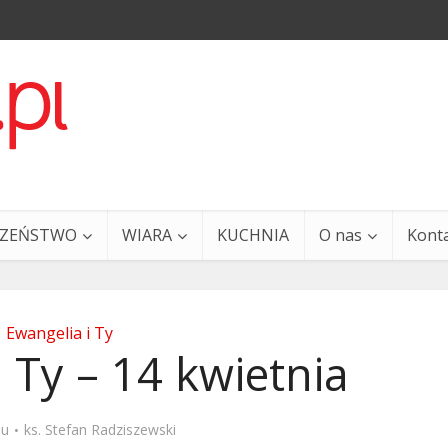
CZEŃSTWO
WIARA
KUCHNIA
O nas
Kont
Ewangelia i Ty
 Ty – 14 kwietnia
a i Ty – 29 grudnia
Ewangelia i Ty – 27 grud
mu
ks. Stefan Radziszewski