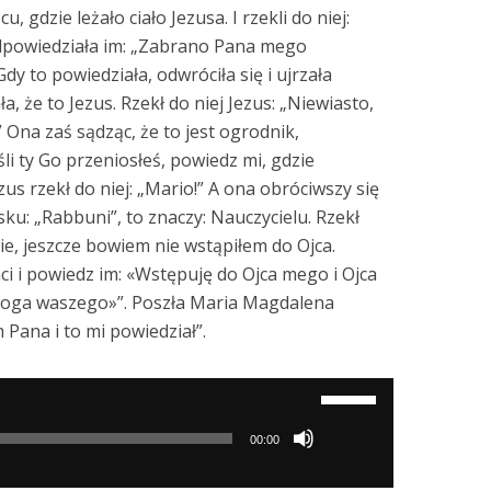
, gdzie leżało ciało Jezusa. I rzekli do niej:
dpowiedziała im: „Zabrano Pana mego
dy to powiedziała, odwróciła się i ujrzała
ła, że to Jezus. Rzekł do niej Jezus: „Niewiasto,
Ona zaś sądząc, że to jest ogrodnik,
śli ty Go przeniosłeś, powiedz mi, gdzie
zus rzekł do niej: „Mario!” A ona obróciwszy się
ku: „Rabbuni”, to znaczy: Nauczycielu. Rzekł
ie, jeszcze bowiem nie wstąpiłem do Ojca.
ci i powiedz im: «Wstępuję do Ojca mego i Ojca
oga waszego»”. Poszła Maria Magdalena
Pana i to mi powiedział”.
Używaj
strzałek
00:00
do
góry/do