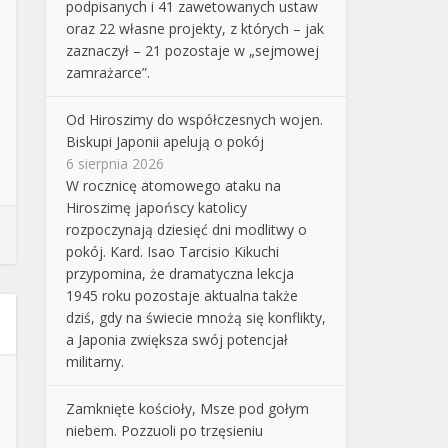
podpisanych i 41 zawetowanych ustaw
oraz 22 własne projekty, z których – jak
zaznaczył – 21 pozostaje w „sejmowej
zamrażarce”.
Od Hiroszimy do współczesnych wojen.
Biskupi Japonii apelują o pokój
6 sierpnia 2026
W rocznicę atomowego ataku na
Hiroszimę japońscy katolicy
rozpoczynają dziesięć dni modlitwy o
pokój. Kard. Isao Tarcisio Kikuchi
przypomina, że dramatyczna lekcja
1945 roku pozostaje aktualna także
dziś, gdy na świecie mnożą się konflikty,
a Japonia zwiększa swój potencjał
militarny.
Zamknięte kościoły, Msze pod gołym
niebem. Pozzuoli po trzęsieniu