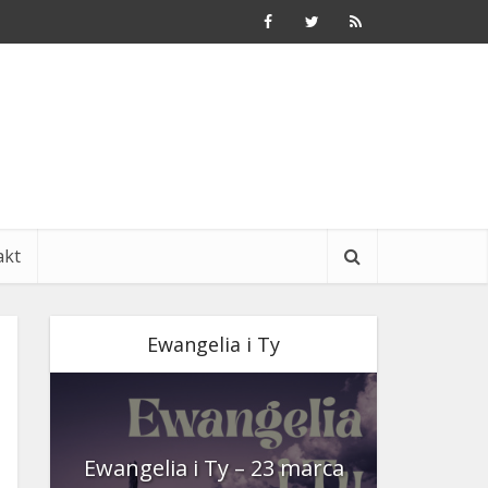
akt
Ewangelia i Ty
nia
Ewangelia i Ty – 23 marca
Ewangeli