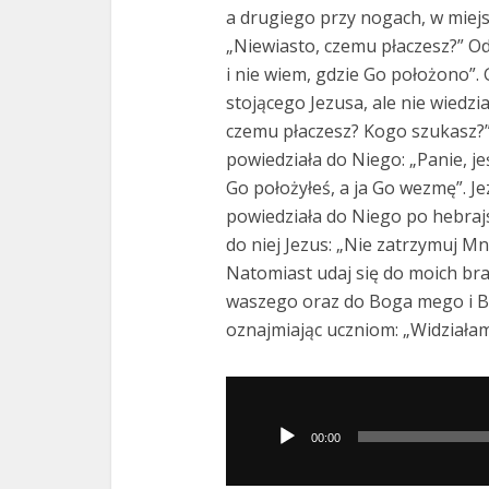
a drugiego przy nogach, w miejscu
„Niewiasto, czemu płaczesz?” O
i nie wiem, gdzie Go położono”. G
stojącego Jezusa, ale nie wiedzia
czemu płaczesz? Kogo szukasz?” 
powiedziała do Niego: „Panie, je
Go położyłeś, a ja Go wezmę”. Je
powiedziała do Niego po hebrajs
do niej Jezus: „Nie zatrzymuj Mn
Natomiast udaj się do moich bra
waszego oraz do Boga mego i B
oznajmiając uczniom: „Widziałam 
Odtwarzacz
plików
00:00
dźwiękowych