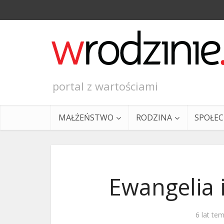
portal z wartościami
MAŁŻEŃSTWO
RODZINA
SPOŁE
Ewangelia i
Ewangeli
6 lat te