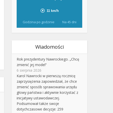
Godzina po godzinie
Na 45 dni
Wiadomości
Rok prezydentury Nawrockiego. „Chcę
zmienić jej model”
6 sierpnia 2026
Karol Nawrocki w pierwszą rocznicę
zaprzysiężenia zapowiedział, że chce
zmienić sposób sprawowania urzędu
głowy państwa i aktywnie korzystać z
inicjatywy ustawodawczej.
Podsumował także swoje
dotychczasowe decyzje: 259