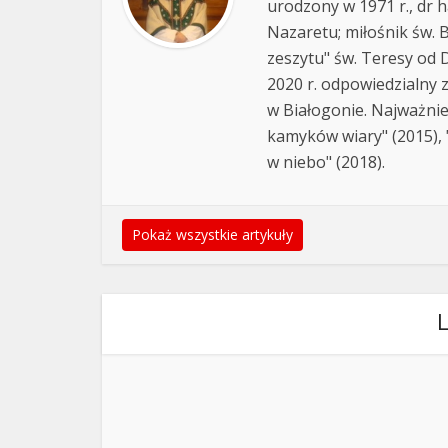
urodzony w 1971 r., dr h
Nazaretu; miłośnik św. B
zeszytu" św. Teresy od D
2020 r. odpowiedzialny 
w Białogonie. Najważnie
kamyków wiary" (2015), "
w niebo" (2018).
Pokaż wszystkie artykuły
L