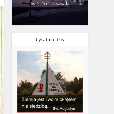
ks. Stefan Radziszewski
ks.
Cytat na dziś