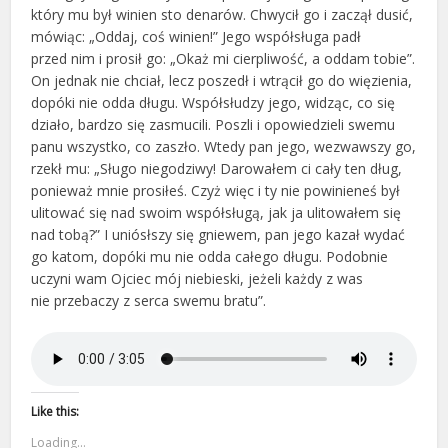
który mu był winien sto denarów. Chwycił go i zaczął dusić,
mówiąc: „Oddaj, coś winien!” Jego współsługa padł
przed nim i prosił go: „Okaż mi cierpliwość, a oddam tobie”.
On jednak nie chciał, lecz poszedł i wtrącił go do więzienia,
dopóki nie odda długu. Współsłudzy jego, widząc, co się
działo, bardzo się zasmucili. Poszli i opowiedzieli swemu
panu wszystko, co zaszło. Wtedy pan jego, wezwawszy go,
rzekł mu: „Sługo niegodziwy! Darowałem ci cały ten dług,
ponieważ mnie prosiłeś. Czyż więc i ty nie powinieneś był
ulitować się nad swoim współsługą, jak ja ulitowałem się
nad tobą?” I uniósłszy się gniewem, pan jego kazał wydać
go katom, dopóki mu nie odda całego długu. Podobnie
uczyni wam Ojciec mój niebieski, jeżeli każdy z was
nie przebaczy z serca swemu bratu”.
Like this:
Loading...