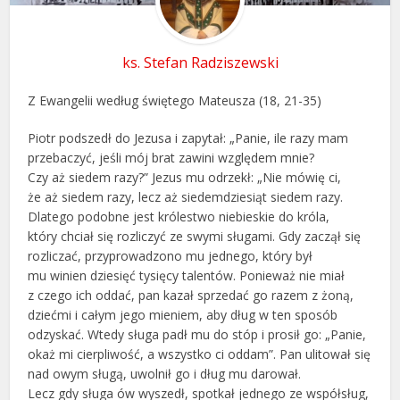
ks. Stefan Radziszewski
Z Ewangelii według świętego Mateusza (18, 21-35)
Piotr podszedł do Jezusa i zapytał: „Panie, ile razy mam
przebaczyć, jeśli mój brat zawini względem mnie?
Czy aż siedem razy?” Jezus mu odrzekł: „Nie mówię ci,
że aż siedem razy, lecz aż siedemdziesiąt siedem razy.
Dlatego podobne jest królestwo niebieskie do króla,
który chciał się rozliczyć ze swymi sługami. Gdy zaczął się
rozliczać, przyprowadzono mu jednego, który był
mu winien dziesięć tysięcy talentów. Ponieważ nie miał
z czego ich oddać, pan kazał sprzedać go razem z żoną,
dziećmi i całym jego mieniem, aby dług w ten sposób
odzyskać. Wtedy sługa padł mu do stóp i prosił go: „Panie,
okaż mi cierpliwość, a wszystko ci oddam”. Pan ulitował się
nad owym sługą, uwolnił go i dług mu darował.
Lecz gdy sługa ów wyszedł, spotkał jednego ze współsług,