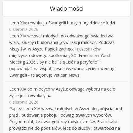
Wiadomości
Leon XIV: rewolucja Ewangelii burzy mury dzielące ludzi
6 sierpnia 2026
Leon XIV wezwał młodych do odważnego świadectwa
wiary, służby i budowania „cywilizacji miłości”. Podczas
Mszy św. w Asyżu Papież zachęcał uczestników
międzynarodowego spotkania „GO! Franciscan Youth
Meeting 2026”, by nie bali się „iść na peryferie” i
odpowiadać na współczesne wyzwania życiem według
Ewangelii - relacjonuje Vatican News.
Leon XIV do młodych w Asyżu: odwaga wyboru na całe
życie jest rewolucyjna
6 sierpnia 2026
Papież Leon XIV wezwał młodych w Asyżu do „pójścia pod
prąd”, budowania pokoju i odwagi trwałych wyborów.
Przypomniał, że ewangeliczny radykalizm św. Franciszka
prowadzi nie do podziałów, lecz do służby i otwartości na