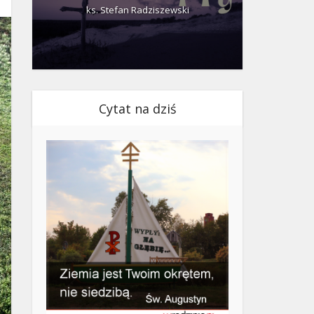
ks. Stefan Radziszewski
ks.
Cytat na dziś