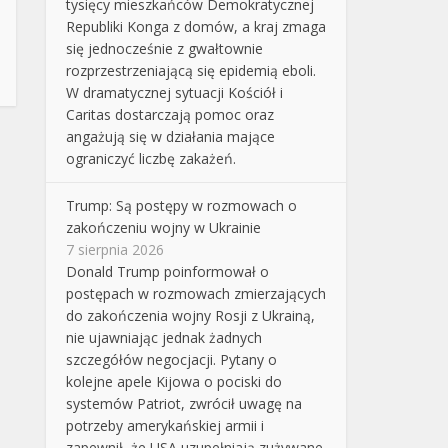
tysięcy mieszkańców Demokratycznej
Republiki Konga z domów, a kraj zmaga
się jednocześnie z gwałtownie
rozprzestrzeniającą się epidemią eboli.
W dramatycznej sytuacji Kościół i
Caritas dostarczają pomoc oraz
angażują się w działania mające
ograniczyć liczbę zakażeń.
Trump: Są postępy w rozmowach o
zakończeniu wojny w Ukrainie
7 sierpnia 2026
Donald Trump poinformował o
postępach w rozmowach zmierzających
do zakończenia wojny Rosji z Ukrainą,
nie ujawniając jednak żadnych
szczegółów negocjacji. Pytany o
kolejne apele Kijowa o pociski do
systemów Patriot, zwrócił uwagę na
potrzeby amerykańskiej armii i
zapewnił, że USA uzupełniają zużywane