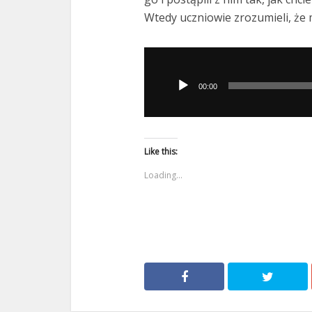
Wtedy uczniowie zrozumieli, że m
Odtwarzacz
plików
00:00
dźwiękowych
Like this:
Loading...