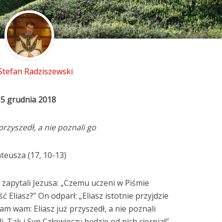
 Stefan Radziszewski
15 grudnia 2018
 przyszedł, a nie poznali go
teusza (17, 10-13)
e zapytali Jezusa: „Czemu uczeni w Piśmie
ć Eliasz?” On odparł: „Eliasz istotnie przyjdzie
m wam: Eliasz już przyszedł, a nie poznali
li. Tak i Syn Człowieczy będzie od nich cierpiał”.