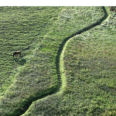
Stefan Radziszewski
ks. Stefan Radziszewski