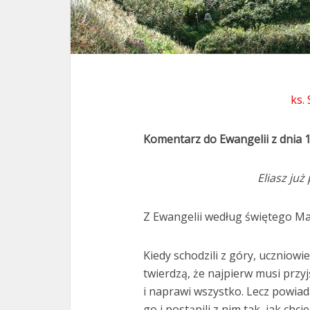
ks.
Komentarz do Ewangelii z dnia 
Eliasz już
Z Ewangelii według świętego Ma
Kiedy schodzili z góry, uczniowi
twierdzą, że najpierw musi przyjś
i naprawi wszystko. Lecz powiada
go i postąpili z nim tak, jak chcie