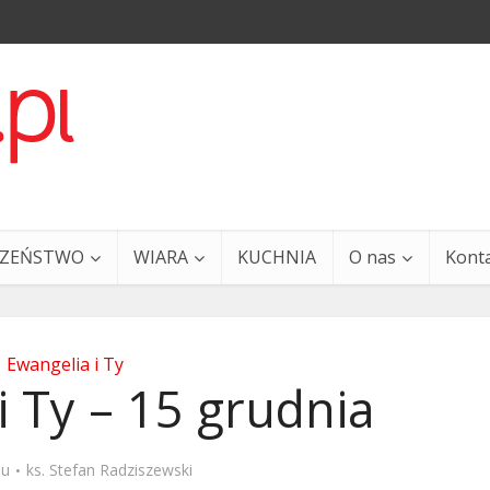
CZEŃSTWO
WIARA
KUCHNIA
O nas
Kont
Ewangelia i Ty
i Ty – 15 grudnia
a i Ty – 29 grudnia
Ewangelia i Ty – 27 grud
mu
ks. Stefan Radziszewski