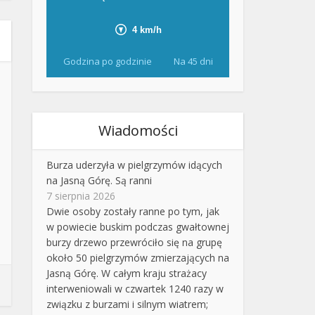
Godzina po godzinie
Na 45 dni
Wiadomości
Burza uderzyła w pielgrzymów idących
na Jasną Górę. Są ranni
7 sierpnia 2026
Dwie osoby zostały ranne po tym, jak
w powiecie buskim podczas gwałtownej
burzy drzewo przewróciło się na grupę
około 50 pielgrzymów zmierzających na
Jasną Górę. W całym kraju strażacy
interweniowali w czwartek 1240 razy w
związku z burzami i silnym wiatrem;