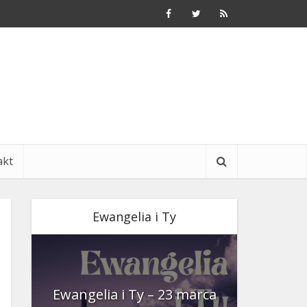
akt
Ewangelia i Ty
nia
Ewangelia i Ty – 23 marca
Ewangeli