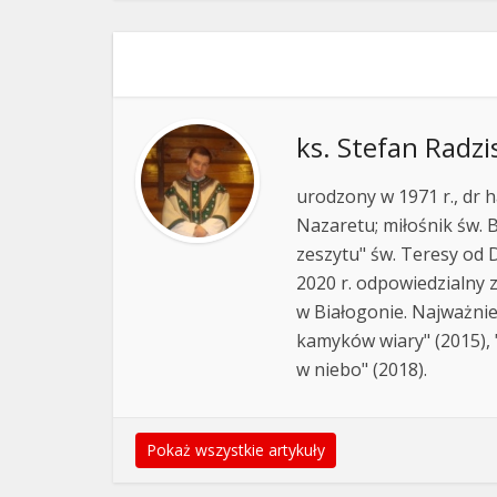
ks. Stefan Radzi
urodzony w 1971 r., dr h
Nazaretu; miłośnik św. B
zeszytu" św. Teresy od D
2020 r. odpowiedzialny 
w Białogonie. Najważnie
kamyków wiary" (2015), "
w niebo" (2018).
Pokaż wszystkie artykuły