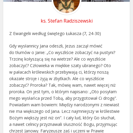
ks. Stefan Radziszewski
Z Ewangelii według świętego Łukasza (7, 24-30)
Gdy wysłannicy Jana odeszli, Jezus zaczął mówić
do tłumów o Janie: „Co wyszliście zobaczyć na pustyni?
Trzcinę kołyszącą się na wietrze? Ale co wyszliście
zobaczyć? Człowieka w miękkie szaty ubranego? Oto
w pałacach królewskich przebywają ci, którzy noszą
okazałe stroje i żyją w zbytkach. Ale co wyszliście
zobaczyć? Proroka? Tak, mówię wam, nawet więcej niż
proroka. On jest tym, o którym napisano: „Oto posyłam
mego wysłańca przed Tobą, aby przygotował Ci drogę”.
Powiadam wam bowiem: Między narodzonymi z niewiast
nie ma większego od Jana. Lecz najmniejszy w królestwie
Bożym większy jest niż on”. I cały lud, który Go słuchał,
a nawet celnicy przyznawali słuszność Bogu, przyjmując
chrzest Janowy. Faryzeusze zaś i uczeni w Prawie