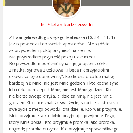
ks. Stefan Radziszewski
Z Ewangelii według świętego Mateusza (10, 34 – 11, 1)
Jezus powiedział do swoich apostołów: „Nie sądźcie,
że przyszedłem pokój przynieść na ziemię.
Nie przyszedłem przynieść pokoju, ale miecz.
Bo przyszedłem poróżnić syna z jego ojcem, córkę
z matką, synową z teściową; „i będą nieprzyjaciółmi
człowieka jego domownicy”. Kto kocha ojca lub matkę
bardziej niż Mnie, nie jest Mnie godzien. I kto kocha syna
lub córkę bardziej niż Mnie, nie jest Mnie godzien. Kto
nie bierze swego krzyża, a idzie za Mną, nie jest Mnie
godzien. Kto chce znaleźć swe życie, straci je, a kto straci
swe życie z mego powodu, znajdzie je. Kto was przyjmuje,
Mnie przyjmuje; a kto Mnie przyjmuje, przyjmuje Tego,
który Mnie posłał. Kto przyjmuje proroka jako proroka,
nagrodę proroka otrzyma. Kto przyjmuje sprawiedliwego