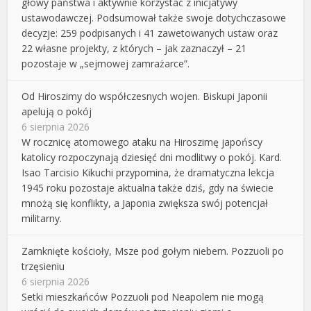
głowy państwa i aktywnie korzystać z inicjatywy
ustawodawczej. Podsumował także swoje dotychczasowe
decyzje: 259 podpisanych i 41 zawetowanych ustaw oraz
22 własne projekty, z których – jak zaznaczył – 21
pozostaje w „sejmowej zamrażarce”.
Od Hiroszimy do współczesnych wojen. Biskupi Japonii
apelują o pokój
6 sierpnia 2026
W rocznicę atomowego ataku na Hiroszimę japońscy
katolicy rozpoczynają dziesięć dni modlitwy o pokój. Kard.
Isao Tarcisio Kikuchi przypomina, że dramatyczna lekcja
1945 roku pozostaje aktualna także dziś, gdy na świecie
mnożą się konflikty, a Japonia zwiększa swój potencjał
militarny.
Zamknięte kościoły, Msze pod gołym niebem. Pozzuoli po
trzęsieniu
6 sierpnia 2026
Setki mieszkańców Pozzuoli pod Neapolem nie mogą