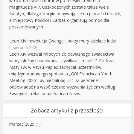
wrócić do swoich domów po trzęsieniu ziemi o
magnitudzie 4,7. Uszkodzonych zostało także wiele
świątyń, dlatego liturgie odbywają się na placach i ulicach,
a miejscowy Kościół i Caritas organizują pomoc dla
poszkodowanych.
Leon XIV: rewolucja Ewangelii burzy mury dzielące ludzi
6 sierpnia 2026
Leon XIV wezwał młodych do odważnego świadectwa
wiary, służby i budowania „cywilizacji miłości”. Podczas
Mszy św. w Asyżu Papież zachęcał uczestników
międzynarodowego spotkania „GO! Franciscan Youth
Meeting 2026”, by nie bali się „iść na peryferie” i
odpowiadać na współczesne wyzwania życiem według
Ewangelii - relacjonuje Vatican News.
Zobacz artykuł z przeszłości
marzec 2025
(1)