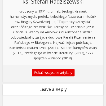
ks. Stefan Radziszewski
urodzony w 1971 r., dr hab. teologii, dr nauk
humanistycznych, prefekt kieleckiego Nazaretu; miłośnik
św. Brygidy Szwedzkiej i jej "Tajemnicy szczęścia"
oraz "Żółtego zeszytu" św. Teresy od Dzieciątka Jezus.
Czciciel s. Wandy od Aniołów. Od 4 listopada 2020 r.
odpowiedzialny za życie duchowe Parafii Przemienienia
Pańskiego w Białogonie. Najważniejsze publikacje:
"Kamieńska ostiumiczna" (2011), "Siedem kamyków wiary"
(2015), "Pedagogia w świecie literatury" (2017), "777
spojrzeń w niebo" (2018).
Pokaż wszystkie artykuły
Leave a Reply