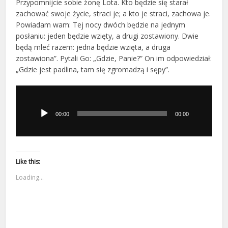
Przypomnijcie sobie żonę Lota. Kto będzie się starał
zachować swoje życie, straci je; a kto je straci, zachowa je.
Powiadam wam: Tej nocy dwóch będzie na jednym
posłaniu: jeden będzie wzięty, a drugi zostawiony. Dwie
będą mleć razem: jedna będzie wzięta, a druga
zostawiona”. Pytali Go: „Gdzie, Panie?” On im odpowiedział:
„Gdzie jest padlina, tam się zgromadzą i sępy”.
Odtwarzacz
plików
dźwiękowych
00:00
00:00
Like this:
Loading...