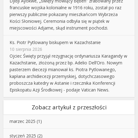
Djidji Ayokwe, „święty mówiący bęben” zrabowany przez
francuskie wojska kolonialne w 1916 roku, został po raz
pierwszy publicznie pokazany mieszkańcom Wybrzeża
Kości Słoniowej. Ceremonia odbyła się w piątek w
miejscowości Adjame, skąd instrument pochodzi.
Ks. Piotr Pytlowany biskupem w Kazachstanie
10 sierpnia 2026
Ojciec Święty przyjął rezygnację ordynariusza Karagandy w
Kazachstanie, złożoną przez bp. Adelio Dell’Oro. Nowym
pasterzem diecezji mianował ks. Piotra Pytlowanego,
kapłana archidiecezji przemyskiej, dotychczasowego
proboszcza katedry w Astanie i rzecznika Konferencji
Episkopatu Azji Środkowej - podaje Vatican News.
Zobacz artykuł z przeszłości
marzec 2025
(1)
styczeń 2025
(2)