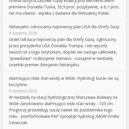
ocenia dotychczasowe rządy koalicji pod kierownictwem
premiera Donalda Tuska, 35,9 proc. pozytywnie, a 6,1 proc.
nie ma zdania - wynika z badania dla Wirtualnej Polski.
Netanjahu: odrzucamy najnowszy plan USA dla Strefy Gazy
9 sierpnia 2026
Izrael odrzuca najnowszy plan dla Strefy Gazy, ogłoszony
przez prezydenta USA Donalda Trumpa, i nie wycofa
swoich sił z tego terytorium, dopóki nie nastąpi całkowite,
"prawdziwe" rozbrojenie Hamasu - oznajmił w niedzielę
izraelski premier Benjamin Netanjahu.
Alarmująco niski stan wody w Wiśle. Hydrolog: burze nie są
korzystne
9 sierpnia 2026
W niedzielę na stacji hydrologicznej Warszawa-Bulwary na
Wiśle zanotowano alarmująco niski stan wody - 103 cm.
Prognozy przewidują suszę nawet do października tego
roku - poinformowała PAP synoptyk hydrolog IMGW Emilia
Szewczak.