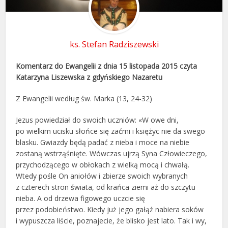
ks. Stefan Radziszewski
Komentarz do Ewangelii z dnia 15 listopada 2015 czyta
Katarzyna Liszewska z gdyńskiego Nazaretu
Z Ewangelii według św. Marka (13, 24-32)
Jezus powiedział do swoich uczniów: «W owe dni,
po wielkim ucisku słońce się zaćmi i księżyc nie da swego
blasku. Gwiazdy będą padać z nieba i moce na niebie
zostaną wstrząśnięte. Wówczas ujrzą Syna Człowieczego,
przychodzącego w obłokach z wielką mocą i chwałą.
Wtedy pośle On aniołów i zbierze swoich wybranych
z czterech stron świata, od krańca ziemi aż do szczytu
nieba. A od drzewa figowego uczcie się
przez podobieństwo. Kiedy już jego gałąź nabiera soków
i wypuszcza liście, poznajecie, że blisko jest lato. Tak i wy,