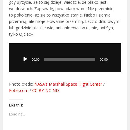
gdy ujrzycie, że to się dzieje, wiedzcie, że blisko jest,
we drzwiach. Zaprawdę, powiadam wam: Nie przeminie
to pokolenie, aż się to wszystko stanie. Niebo i ziemia
przeminą, ale moje słowa nie przeminą. Lecz o dniu owym
lub godzinie nikt nie wie, ani aniołowie w niebie, ani Syn,
tylko Ojciec».
Odtwarzacz
plików
dźwiękowych
00:00
00:00
Photo credit:
NASA’s Marshall Space Flight Center
/
Foter.com
/
CC BY-NC-ND
Like this:
Loading...