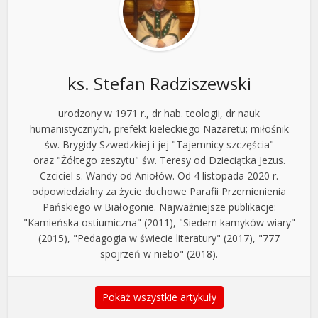
ks. Stefan Radziszewski
urodzony w 1971 r., dr hab. teologii, dr nauk
humanistycznych, prefekt kieleckiego Nazaretu; miłośnik
św. Brygidy Szwedzkiej i jej "Tajemnicy szczęścia"
oraz "Żółtego zeszytu" św. Teresy od Dzieciątka Jezus.
Czciciel s. Wandy od Aniołów. Od 4 listopada 2020 r.
odpowiedzialny za życie duchowe Parafii Przemienienia
Pańskiego w Białogonie. Najważniejsze publikacje:
"Kamieńska ostiumiczna" (2011), "Siedem kamyków wiary"
(2015), "Pedagogia w świecie literatury" (2017), "777
spojrzeń w niebo" (2018).
Pokaż wszystkie artykuły