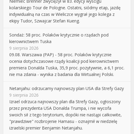
Niemiec Brenner zwyciężył w 83. edycji wyścigu
kolarskiego Tour de Pologne. Ostatni, siódmy etap, jazdę
indywidualną na czas w Wieliczce wygrał jego kolega z
ekipy Tudor, Szwajcar Stefan Kueng.
Sondaż: 58 proc. Polaków krytycznie o rządach pod
kierownictwem Tuska
9 sierpnia 2026
09.08. Warszawa (PAP) - 58 proc. Polaków krytycznie
ocenia dotychczasowe rządy koalicji pod kierownictwem
premiera Donalda Tuska, 35,9 proc. pozytywnie, a 6,1 proc.
nie ma zdania - wynika z badania dla Wirtualnej Polski.
Netanjahu: odrzucamy najnowszy plan USA dla Strefy Gazy
9 sierpnia 2026
Izrael odrzuca najnowszy plan dla Strefy Gazy, ogłoszony
przez prezydenta USA Donalda Trumpa, i nie wycofa
swoich sił z tego terytorium, dopóki nie nastąpi całkowite,
"prawdziwe" rozbrojenie Hamasu - oznajmił w niedzielę
izraelski premier Benjamin Netanjahu.