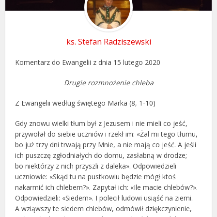
ks. Stefan Radziszewski
Komentarz do Ewangelii z dnia 15 lutego 2020
Drugie rozmnożenie chleba
Z Ewangelii według świętego Marka (8, 1-10)
Gdy znowu wielki tłum był z Jezusem i nie mieli co jeść,
przywołał do siebie uczniów i rzekł im: «Żal mi tego tłumu,
bo już trzy dni trwają przy Mnie, a nie mają co jeść. A jeśli
ich puszczę zgłodniałych do domu, zasłabną w drodze;
bo niektórzy z nich przyszli z daleka». Odpowiedzieli
uczniowie: «Skąd tu na pustkowiu będzie mógł ktoś
nakarmić ich chlebem?». Zapytał ich: «Ile macie chlebów?».
Odpowiedzieli: «Siedem». I polecił ludowi usiąść na ziemi.
A wziąwszy te siedem chlebów, odmówił dziękczynienie,