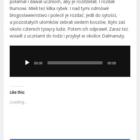
połamał i dawał uczniom, aby je rozdzielali. I rozdali
tłumowi. Mieli też kilka rybek. I nad tymi odmówił
błogosławieństwo i polecił je rozdać. Jedli do sytości,
a pozostałych ułomków zebrali siedem koszów. Było zaś
około czterech tysięcy ludzi. Potem ich odprawił. Zaraz też
wsiadł z uczniami do łodzi i przybył w okolice Dalmanuty.
Odtwarzacz
plików
dźwiękowych
00:00
00:00
Like this:
Loading...