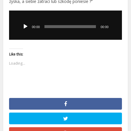
zyska, a siebie zatraci lub szkodę poniesie ?”
Odtwarzacz
plików
dźwiękowych
00:00
00:00
Like this:
Loading...