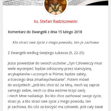
ks. Stefan Radziszewski
Komentarz do Ewangelii z dnia 15 lutego 2018
Kto straci swe życie z mego powodu, ten je zachowa
Z Ewangelii według świętego Łukasza (9, 22-25)
Jezus powiedział do swoich uczniów: „Syn Człowieczy musi
wiele wycierpieć: będzie odrzucony przez starszyznę,
arcykapłanów i uczonych w Piśmie; będzie zabity,
a trzeciego dnia zmartwychwstanie”. Potem mówił
do wszystkich: „Jeśli kto chce iść za Mną, niech się zaprze
samego siebie, niech co dnia weźmie krzyż swój
i niech Mnie naśladuje. Bo kto chce zachować swoje życie,
straci je, a kto straci swe życie z mego powodu, ten
je zachowa. Bo cóż za korzyść ma człowiek, jeśli cały świat