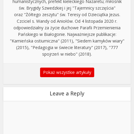
humanistycznych, prefekt kieleckiego Nazaretu; miłośnik
św. Brygidy Szwedzkiej i jej "Tajemnicy szczęścia"
oraz "Żółtego zeszytu" św. Teresy od Dzieciątka Jezus.
Czciciel s. Wandy od Aniołów. Od 4 listopada 2020 r.
odpowiedzialny za życie duchowe Parafii Przemienienia
Pańskiego w Białogonie. Najważniejsze publikacje:
"Kamieńska ostiumiczna" (2011), "Siedem kamyków wiary"
(2015), "Pedagogia w świecie literatury" (2017), "777
spojrzeń w niebo" (2018).
Pokaż wszystkie artykuły
Leave a Reply