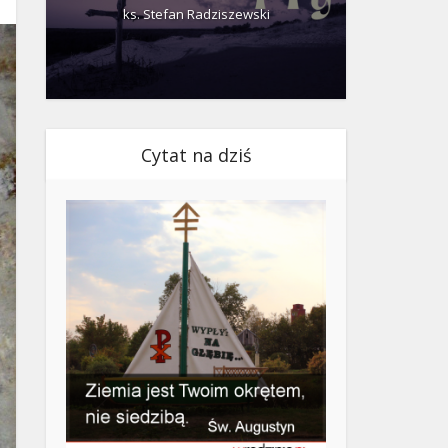
ks. Stefan Radziszewski
ks.
Cytat na dziś