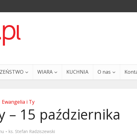
CZEŃSTWO
WIARA
KUCHNIA
O nas
Kont
Ewangelia i Ty
y – 15 października
a i Ty – 29 grudnia
Ewangelia i Ty – 27 grud
mu
ks. Stefan Radziszewski