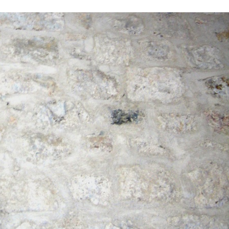
Stefan Radziszewski
ks. Stefan Radziszewski