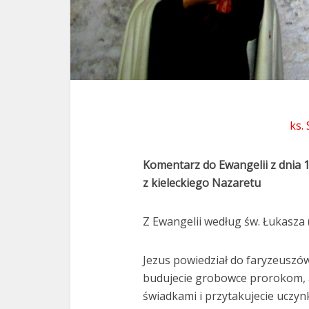
ks.
Komentarz do Ewangelii z dnia 
z kieleckiego Nazaretu
Z Ewangelii według św. Łukasza 
Jezus powiedział do faryzeuszó
budujecie grobowce prorokom, a 
świadkami i przytakujecie uczy