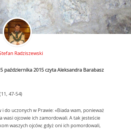
 Stefan Radziszewski
15 października 2015 czyta Aleksandra Barabasz
(11, 47-54)
w i do uczonych w Prawie: «Biada wam, ponieważ
wasi ojcowie ich zamordowali. A tak jesteście
nkom waszych ojców; gdyż oni ich pomordowali,