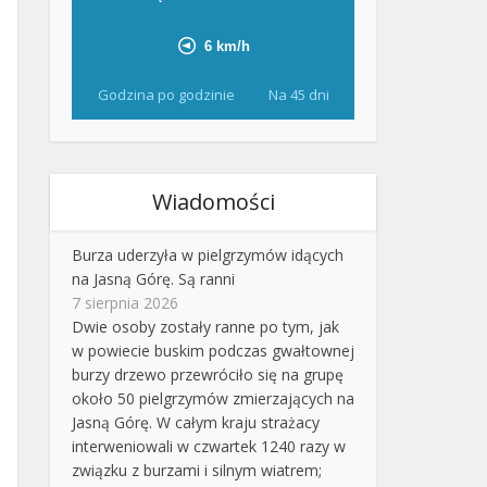
Godzina po godzinie
Na 45 dni
Wiadomości
Burza uderzyła w pielgrzymów idących
na Jasną Górę. Są ranni
7 sierpnia 2026
Dwie osoby zostały ranne po tym, jak
w powiecie buskim podczas gwałtownej
burzy drzewo przewróciło się na grupę
około 50 pielgrzymów zmierzających na
Jasną Górę. W całym kraju strażacy
interweniowali w czwartek 1240 razy w
związku z burzami i silnym wiatrem;