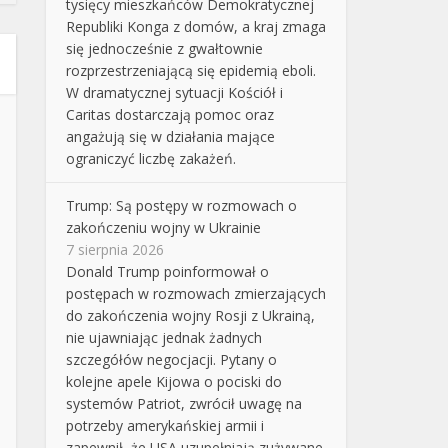
tysięcy mieszkańców Demokratycznej
Republiki Konga z domów, a kraj zmaga
się jednocześnie z gwałtownie
rozprzestrzeniającą się epidemią eboli.
W dramatycznej sytuacji Kościół i
Caritas dostarczają pomoc oraz
angażują się w działania mające
ograniczyć liczbę zakażeń.
Trump: Są postępy w rozmowach o
zakończeniu wojny w Ukrainie
7 sierpnia 2026
Donald Trump poinformował o
postępach w rozmowach zmierzających
do zakończenia wojny Rosji z Ukrainą,
nie ujawniając jednak żadnych
szczegółów negocjacji. Pytany o
kolejne apele Kijowa o pociski do
systemów Patriot, zwrócił uwagę na
potrzeby amerykańskiej armii i
zapewnił, że USA uzupełniają zużywane