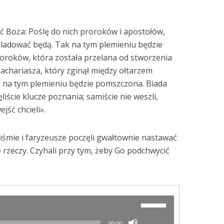
ć Boża: Poślę do nich proroków i apostołów,
ześladować będą. Tak na tym plemieniu będzie
roków, która została przelana od stworzenia
Zachariasza, który zginął między ołtarzem
 na tym plemieniu będzie pomszczona. Biada
ście klucze poznania; samiście nie weszli,
jść chcieli».
iśmie i faryzeusze poczęli gwałtownie nastawać
 rzeczy. Czyhali przy tym, żeby Go podchwycić
Używaj
strzałek
do
00:00