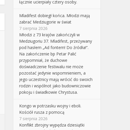
łącznie ucierpiały cztery osoby.
Mladifest dobiegł końca. Młodzi mają
zabrać Medziugorie w świat
7 sierpnia 2026
Młodzi z 73 krajów zakończyli w
Medziugoriu 37. Mladifest, przeżywany
pod hasłem „Ad fontem! Do źródła!”.
Na zakończenie bp Petar Palić
przypomniał, że duchowe
doświadczenie festiwalu nie może
pozostać jedynie wspomnieniem, a
jego uczestnicy mają wrócić do swoich
rodzin i wspólnot jako budowniczowie
pokoju i świadkowie Chrystusa.
Kongo w potrzasku wojny i eboli.
Kościół rusza z pomocą
7 sierpnia 2026
Konflikt zbrojny wypędza dziesiątki