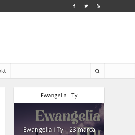
akt
Ewangelia i Ty
nia
Ewangelia i Ty – 23 marca
Ewangeli