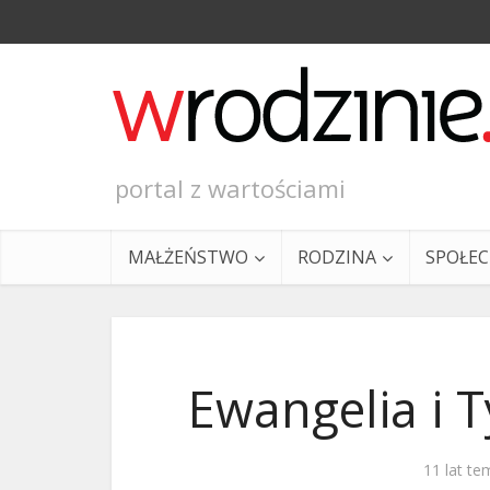
portal z wartościami
MAŁŻEŃSTWO
RODZINA
SPOŁE
Ewangelia i T
Ewangeli
11 lat te