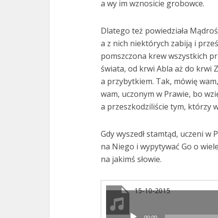
a wy im wznosicie grobowce.
Dlatego też powiedziała Mądroś
a z nich niektórych zabiją i pr
pomszczona krew wszystkich pro
świata, od krwi Abla aż do krwi 
a przybytkiem. Tak, mówię wam,
wam, uczonym w Prawie, bo wzięli
a przeszkodziliście tym, którzy we
Gdy wyszedł stamtąd, uczeni w P
na Niego i wypytywać Go o wiele
na jakimś słowie.
15-10-2015
00:00