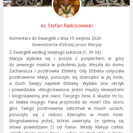
ks. Stefan Radziszewski
Komentarz do Ewangelii z dnia 15 sierpnia 2020
Nawiedzenie Elżbiety przez Maryję
Z Ewangelii według świętego Łukasza (1, 39-56)
Maryja wybrała się i poszła z pośpiechem w góry
do pewnego miasta w pokoleniu Judy. Weszła do domu
Zachariasza i pozdrowiła Elżbietę. Gdy Elżbieta usłyszała
pozdrowienie Maryi, poruszyło się dzieciątko w jej łonie,
a Duch Święty napełnił Elżbietę. Wydała ona okrzyk
i powiedziała: «Błogosławiona jesteś między niewiastami
i błogosławiony jest owoc Twojego łona. A skądże mi to,
że Matka mojego Pana przychodzi do mnie? Oto skoro
głos Twego pozdrowienia zabrzmiał w moich uszach,
poruszyło się z radości dzieciątko w moim łonie.
Błogosławiona jesteś, któraś uwierzyła, że spełnią się
słowa powiedziane Ci od Pana». Wtedy Maryja rzekła: