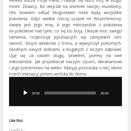
«Wielbi dusza moja Pana, i raduje się duch mój w Bogu,
moim Zbawcy. Bo wejrzał na uniżenie swojej służebnicy.
Oto bowiem odtąd błogosławić mnie będą wszystkie
pokolenia. Gdyż wielkie rzeczy uczynił mi Wszechmocny.
święte jest Jego imię, A Jego miłosierdzie z pokolenia
na pokolenie nad tymi, co się Go boją. Okazał moc swego
ramienia, rozproszył pyszniących się zamysłami serc
swoich. Strącił władców z tronu, a wywyższył pokornych.
Głodnych nasycił dobrami, a bogatych z niczym odprawił.
Ujął się za swoim sługą, Izraelem, pomny na swe
miłosierdzie. Jak przyobiecał naszym ojcom, Abrahamowi
i jego potomstwu na wieki». Maryja pozostała u niej około
trzech miesięcy; potem wróciła do domu.
Odtwarzacz
plików
dźwiękowych
00:00
00:00
Like this:
Loading...