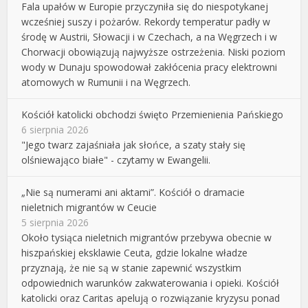
Fala upałów w Europie przyczyniła się do niespotykanej
wcześniej suszy i pożarów. Rekordy temperatur padły w
środę w Austrii, Słowacji i w Czechach, a na Węgrzech i w
Chorwacji obowiązują najwyższe ostrzeżenia. Niski poziom
wody w Dunaju spowodował zakłócenia pracy elektrowni
atomowych w Rumunii i na Węgrzech.
Kościół katolicki obchodzi święto Przemienienia Pańskiego
6 sierpnia 2026
"Jego twarz zajaśniała jak słońce, a szaty stały się
olśniewająco białe" - czytamy w Ewangelii.
„Nie są numerami ani aktami”. Kościół o dramacie
nieletnich migrantów w Ceucie
5 sierpnia 2026
Około tysiąca nieletnich migrantów przebywa obecnie w
hiszpańskiej eksklawie Ceuta, gdzie lokalne władze
przyznają, że nie są w stanie zapewnić wszystkim
odpowiednich warunków zakwaterowania i opieki. Kościół
katolicki oraz Caritas apelują o rozwiązanie kryzysu ponad