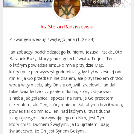
ks. Stefan Radziszewski
Z Ewangelii według świętego Jana (1, 29-34)
Jan zobaczył podchodzącego ku niemu Jezusa i rzekł: „Oto
Baranek Boży, który gładzi grzech świata. To jest Ten,
o którym powiedziałem: „Po mnie przyjdzie Mąż,
który mnie przewyższył godnością, gdyż był wcześniej ode
mnie”. Ja Go przedtem nie znałem, ale przyszedłem chrzcić
wodą w tym celu, aby On się objawił Izraelowi”. Jan dał
takie świadectwo: „Ujrzałem ducha, który zstępował
z nieba jak gołębica i spoczął na Nim. Ja Go przedtem
nie znałem, ale Ten, który mnie posłał, abym chrzcił wodą,
powiedział do mnie: „Ten, nad którym ujrzysz ducha
zstępującego i spoczywającego na Nim, jest Tym,
który chrzci Duchem Świętym”. Ja to ujrzałem i daję
świadectwo, że On jest Synem Bożym”.