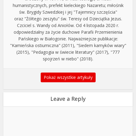
humanistycznych, prefekt kieleckiego Nazaretu; miłośnik
św. Brygidy Szwedzkiej i jej "Tajemnicy szczęścia"
oraz "Żółtego zeszytu" św. Teresy od Dzieciątka Jezus.
Czciciel s. Wandy od Aniołów. Od 4 listopada 2020 r.
odpowiedzialny za życie duchowe Parafii Przemienienia
Pańskiego w Białogonie. Najważniejsze publikacje:
"Kamieńska ostiumiczna" (2011), "Siedem kamyków wiary"
(2015), "Pedagogia w świecie literatury" (2017), "777
spojrzeń w niebo" (2018).
Pokaż wszystkie artykuły
Leave a Reply