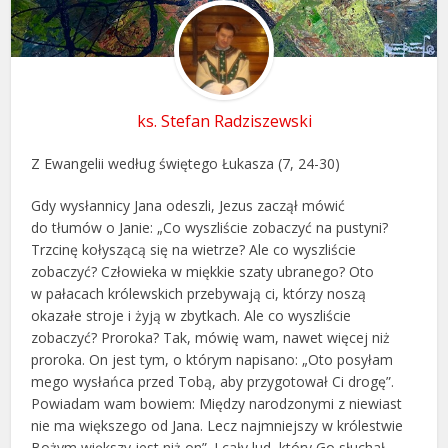
ks. Stefan Radziszewski
Z Ewangelii według świętego Łukasza (7, 24-30)
Gdy wysłannicy Jana odeszli, Jezus zaczął mówić
do tłumów o Janie: „Co wyszliście zobaczyć na pustyni?
Trzcinę kołyszącą się na wietrze? Ale co wyszliście
zobaczyć? Człowieka w miękkie szaty ubranego? Oto
w pałacach królewskich przebywają ci, którzy noszą
okazałe stroje i żyją w zbytkach. Ale co wyszliście
zobaczyć? Proroka? Tak, mówię wam, nawet więcej niż
proroka. On jest tym, o którym napisano: „Oto posyłam
mego wysłańca przed Tobą, aby przygotował Ci drogę”.
Powiadam wam bowiem: Między narodzonymi z niewiast
nie ma większego od Jana. Lecz najmniejszy w królestwie
Bożym większy jest niż on”. I cały lud, który Go słuchał,