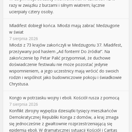
razy w związku z burzami i silnym wiatrem; łącznie
ucierpiały cztery osoby.
Mladifest dobiegł końca. Młodzi mają zabrać Medziugorie
w świat
7 sierpnia 2026
Młodzi z 73 krajów zakończyli w Medziugoriu 37. Mladifest,
przeżywany pod hasłem „Ad fontem! Do źródła!”. Na
zakończenie bp Petar Palić przypomniał, że duchowe
doświadczenie festiwalu nie może pozostać jedynie
wspomnieniem, a jego uczestnicy mają wrócić do swoich
rodzin i wspólnot jako budowniczowie pokoju i świadkowie
Chrystusa.
Kongo w potrzasku wojny i eboli. Kościół rusza z pomocą
7 sierpnia 2026
Konflikt zbrojny wypędza dziesiątki tysięcy mieszkańców
Demokratycznej Republiki Konga z domów, a kraj zmaga
się jednocześnie z gwałtownie rozprzestrzeniającą się
epidemią eboli. W dramatycznej sytuacji Kościół i Caritas