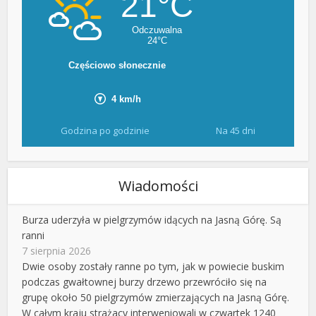
Godzina po godzinie
Na 45 dni
Wiadomości
Burza uderzyła w pielgrzymów idących na Jasną Górę. Są
ranni
7 sierpnia 2026
Dwie osoby zostały ranne po tym, jak w powiecie buskim
podczas gwałtownej burzy drzewo przewróciło się na
grupę około 50 pielgrzymów zmierzających na Jasną Górę.
W całym kraju strażacy interweniowali w czwartek 1240