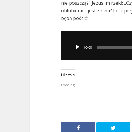
nie poszczą?” Jezus im rzekł: „C
oblubieniec jest z nimi? Lecz pr
będą pościć”.
Odtwarzacz
plików
00:00
dźwiękowych
Like this:
Loading...