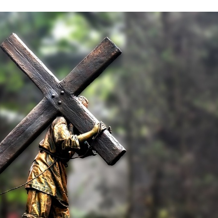
Stefan Radziszewski
ks. Stefan Radziszewski