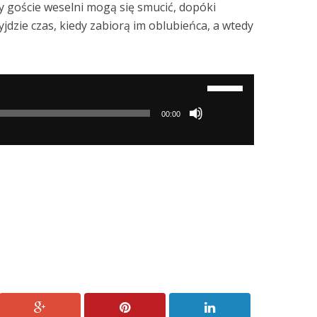
zy goście weselni mogą się smucić, dopóki
zyjdzie czas, kiedy zabiorą im oblubieńca, a wtedy
Używaj
strzałek
00:00
do
góry/do
dołu
aby
zwiększyć
lub
zmniejszyć
głośność.