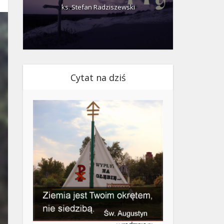
ks. Stefan Radziszewski
ks.
Cytat na dziś