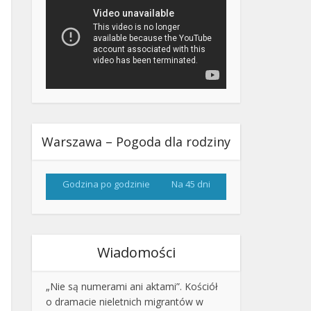
Warszawa – Pogoda dla rodziny
Godzina po godzinie
Na 45 dni
Wiadomości
„Nie są numerami ani aktami”. Kościół
o dramacie nieletnich migrantów w