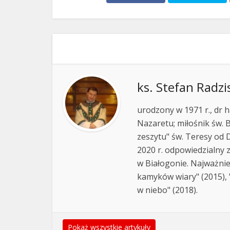
ks. Stefan Radzi
urodzony w 1971 r., dr h
Nazaretu; miłośnik św. B
zeszytu" św. Teresy od D
2020 r. odpowiedzialny 
w Białogonie. Najważnie
kamyków wiary" (2015), "
w niebo" (2018).
Pokaż wszystkie artykuły