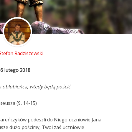
 Stefan Radziszewski
16 lutego 2018
m oblubieńca, wtedy będą pościć
teusza (9, 14-15)
dareńczyków podeszli do Niego uczniowie Jana
eusze dużo pościmy, Twoi zaś uczniowie