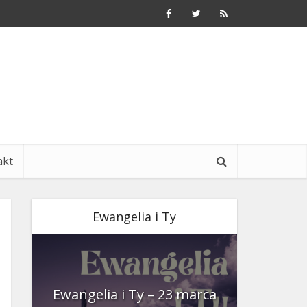
akt
Ewangelia i Ty
nia
Ewangelia i Ty – 23 marca
Ewangeli