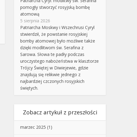
Patriarcha Cyryl: modlitwy św. Serafina
pomogły stworzyć rosyjską bombę
atomową
5 sierpnia 2026
Patriarcha Moskwy i Wszechrusi Cyryl
stwierdził, że powstanie rosyjskiej
bomby atomowej było możliwe także
dzięki modlitwom św. Serafina z
Sarowa. Słowa te padły podczas
uroczystego nabożeństwa w klasztorze
Trójcy Świętej w Diwiejewie, gdzie
znajdują się relikwie jednego z
najbardziej czczonych rosyjskich
świętych.
Zobacz artykuł z przeszłości
marzec 2025
(1)