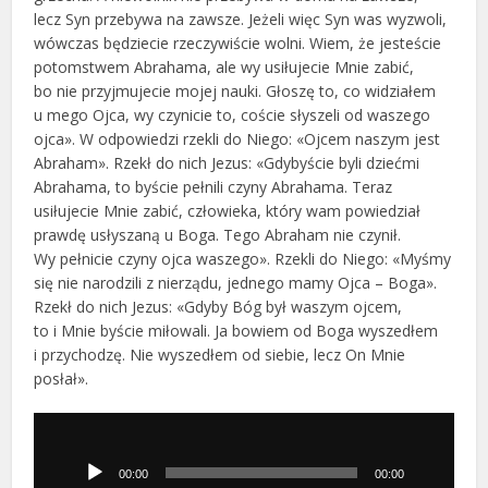
lecz Syn przebywa na zawsze. Jeżeli więc Syn was wyzwoli,
wówczas będziecie rzeczywiście wolni. Wiem, że jesteście
potomstwem Abrahama, ale wy usiłujecie Mnie zabić,
bo nie przyjmujecie mojej nauki. Głoszę to, co widziałem
u mego Ojca, wy czynicie to, coście słyszeli od waszego
ojca». W odpowiedzi rzekli do Niego: «Ojcem naszym jest
Abraham». Rzekł do nich Jezus: «Gdybyście byli dziećmi
Abrahama, to byście pełnili czyny Abrahama. Teraz
usiłujecie Mnie zabić, człowieka, który wam powiedział
prawdę usłyszaną u Boga. Tego Abraham nie czynił.
Wy pełnicie czyny ojca waszego». Rzekli do Niego: «Myśmy
się nie narodzili z nierządu, jednego mamy Ojca – Boga».
Rzekł do nich Jezus: «Gdyby Bóg był waszym ojcem,
to i Mnie byście miłowali. Ja bowiem od Boga wyszedłem
i przychodzę. Nie wyszedłem od siebie, lecz On Mnie
posłał».
Odtwarzacz
plików
dźwiękowych
00:00
00:00