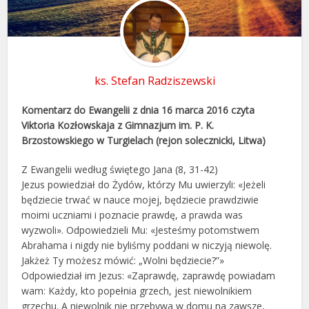
ks. Stefan Radziszewski
Komentarz do Ewangelii z dnia 16 marca 2016 czyta
Viktoria Kozłowskaja z Gimnazjum im. P. K.
Brzostowskiego w Turgielach (rejon solecznicki, Litwa)
Z Ewangelii według świętego Jana (8, 31-42)
Jezus powiedział do Żydów, którzy Mu uwierzyli: «Jeżeli
będziecie trwać w nauce mojej, będziecie prawdziwie
moimi uczniami i poznacie prawdę, a prawda was
wyzwoli». Odpowiedzieli Mu: «Jesteśmy potomstwem
Abrahama i nigdy nie byliśmy poddani w niczyją niewolę.
Jakżeż Ty możesz mówić: „Wolni będziecie?”»
Odpowiedział im Jezus: «Zaprawdę, zaprawdę powiadam
wam: Każdy, kto popełnia grzech, jest niewolnikiem
grzechu. A niewolnik nie przebywa w domu na zawsze,