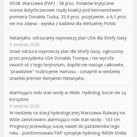
09.08. Warszawa (PAP) - 58 proc. Polaków krytycznie
ocenia dotychczasowe rządy koalicji pod kierownictwem
premiera Donalda Tuska, 35,9 proc. pozytywnie, a 6,1 proc.
nie ma zdania - wynika z badania dla Wirtualnej Polski.
Netanjahu: odrzucamy najnowszy plan USA dla Strefy Gazy
9 sierpnia 2026
Izrael odrzuca najnowszy plan dla Strefy Gazy, ogłoszony
przez prezydenta USA Donalda Trumpa, i nie wycofa
swoich sił z tego terytorium, dopóki nie nastąpi całkowite,
"prawdziwe" rozbrojenie Hamasu - oznajmił w niedzielę
izraelski premier Benjamin Netanjahu.
Alarmująco niski stan wody w Wiśle. Hydrolog: burze nie są
korzystne
9 sierpnia 2026
W niedzielę na stacji hydrologicznej Warszawa-Bulwary na
Wiśle zanotowano alarmująco niski stan wody - 103 cm.
Prognozy przewidują suszę nawet do października tego
roku - poinformowała PAP synoptyk hydrolog IMGW Emilia