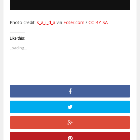
Photo credit:
s_a_ï_d_a
via
Foter.com
/
CC BY-SA
Like this:
Loading...