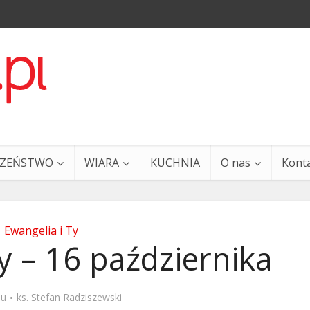
CZEŃSTWO
WIARA
KUCHNIA
O nas
Kont
Ewangelia i Ty
y – 16 października
a i Ty – 29 grudnia
Ewangelia i Ty – 27 grud
mu
ks. Stefan Radziszewski