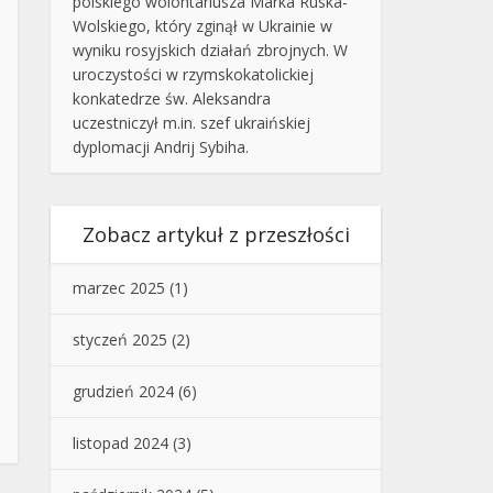
polskiego wolontariusza Marka Ruska-
Wolskiego, który zginął w Ukrainie w
wyniku rosyjskich działań zbrojnych. W
uroczystości w rzymskokatolickiej
konkatedrze św. Aleksandra
uczestniczył m.in. szef ukraińskiej
dyplomacji Andrij Sybiha.
Zobacz artykuł z przeszłości
marzec 2025
(1)
styczeń 2025
(2)
grudzień 2024
(6)
listopad 2024
(3)