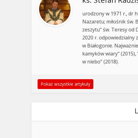
urodzony w 1971 r., dr h
Nazaretu; miłośnik św. B
zeszytu" św. Teresy od D
2020 r. odpowiedzialny 
w Białogonie. Najważnie
kamyków wiary" (2015), "
w niebo" (2018).
Pokaż wszystkie artykuły
L