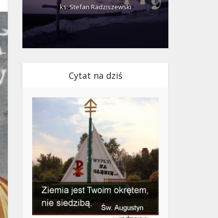
ks. Stefan Radziszewski
ks.
Cytat na dziś