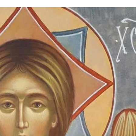
Stefan Radziszewski
ks. Stefan Radziszewski