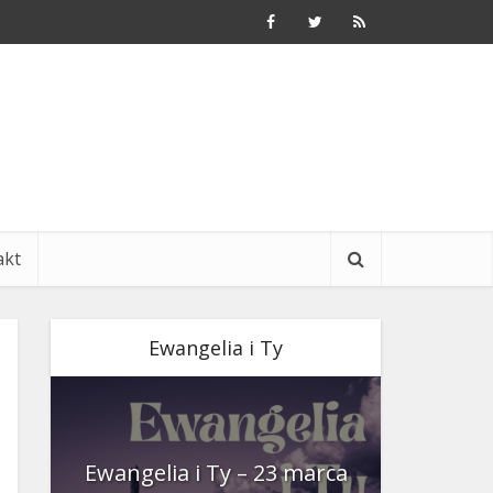
akt
Ewangelia i Ty
nia
Ewangelia i Ty – 23 marca
Ewangeli