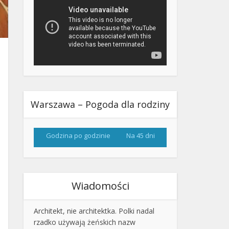
Warszawa – Pogoda dla rodziny
Godzina po godzinie
Na 45 dni
Wiadomości
Architekt, nie architektka. Polki nadal
rzadko używają żeńskich nazw