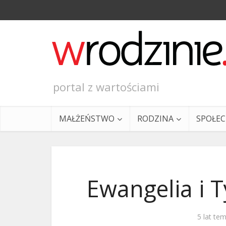
portal z wartościami
MAŁŻEŃSTWO
RODZINA
SPOŁE
Ewangelia i T
Ewangeli
5 lat te