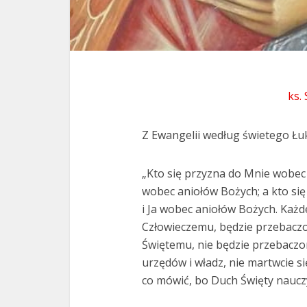
ks.
Z Ewangelii według świetego Łuk
„Kto się przyzna do Mnie wobec l
wobec aniołów Bożych; a kto się
i Ja wobec aniołów Bożych. Każ
Człowieczemu, będzie przebaczo
Świętemu, nie będzie przebaczo
urzędów i władz, nie martwcie si
co mówić, bo Duch Święty nauczy